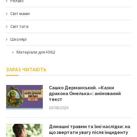
Релакс
Світ мами
Світ тата
Школярі
Матеріали для НУШ
ЗАРАЗ ЧИТАЮТЬ
Сашко Дерманський. «Казки
дракона Омелька»: анімований
текст
03/08/2026
Домашні травми та їхні наслідки: на
що звертати увагу після інциденту