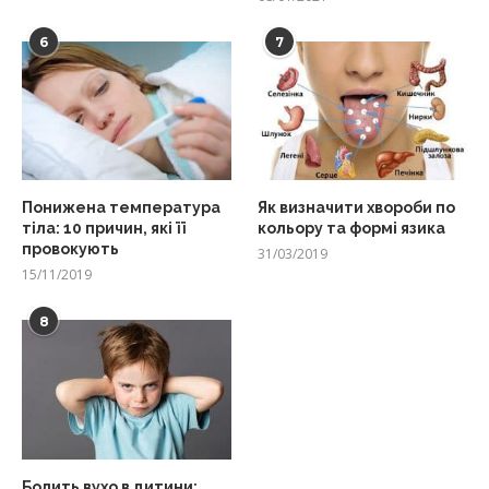
6
7
Понижена температура
Як визначити хвороби по
тіла: 10 причин, які її
кольору та формі язика
провокують
31/03/2019
15/11/2019
8
Болить вухо в дитини: