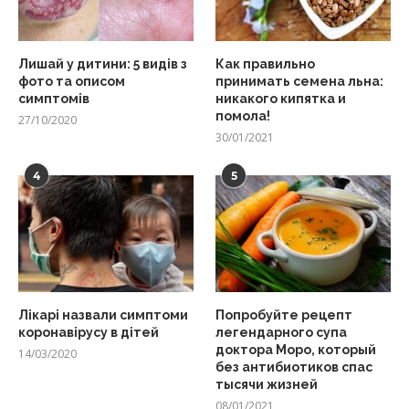
Лишай у дитини: 5 видів з
Как правильно
фото та описом
принимать семена льна:
симптомів
никакого кипятка и
помола!
27/10/2020
30/01/2021
4
5
Лікарі назвали симптоми
Попробуйте рецепт
коронавірусу в дітей
легендарного супа
доктора Моро, который
14/03/2020
без антибиотиков спас
тысячи жизней
08/01/2021