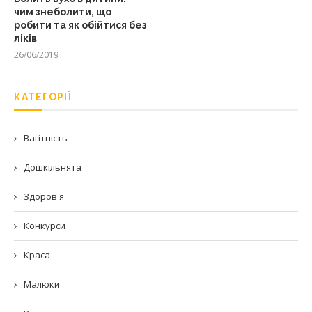
чим знеболити, що
робити та як обійтися без
ліків
26/06/2019
КАТЕГОРІЇ
Вагітність
Дошкільнята
Здоров'я
Конкурси
Краса
Малюки