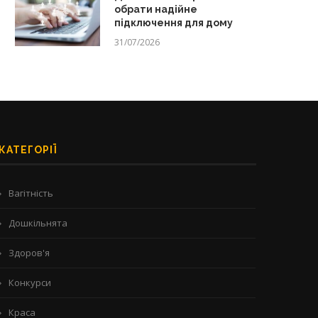
обрати надійне
підключення для дому
31/07/2026
КАТЕГОРІЇ
Вагітність
Дошкільнята
Здоров'я
Конкурси
Краса