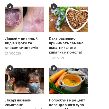
2
3
Лишай у дитини: 5
Как правильно
видів з фото та
принимать семена
описом симптомів
льна: никакого
кипятка и помола!
27/10/2020
30/01/2021
4
5
Лікарі назвали
Попробуйте рецепт
симптоми
легендарного супа