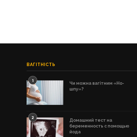
ВАГІТНІСТЬ
1
Чи можна вагітним «Но-
шпу»?
2
Домашний тест на
беременность с помощью
йода