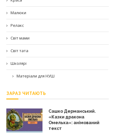
Малюки
Релакс
Світ мами
Світ тата
Школярі
Матеріали для НУШ
ЗАРАЗ ЧИТАЮТЬ
Сашко Дерманський.
«Казки дракона
Омелька»: анімований
текст