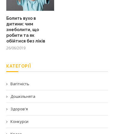
Болить вухо в
дитини: чим
знеболити, що
робити та як
обійтися без ліків
26/06/2019
КАТЕГОРІЇ
Вагітність
Дошкільнята
Здоров'я
Конкурси
Краса