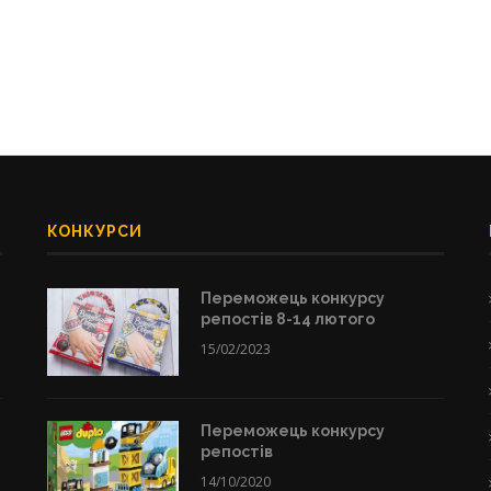
КОНКУРСИ
Переможець конкурсу
репостів 8-14 лютого
15/02/2023
Переможець конкурсу
репостів
14/10/2020