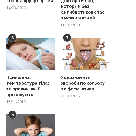
коронавірусу в дітей
доктора Моро,
который без
14/03/2020
антибиотиков спас
тысячи жизней
08/01/2021
6
7
Понижена
Як визначити
температура тіла:
хвороби по кольору
10 причин, які її
та формі язика
провокують
31/03/2019
15/11/2019
8