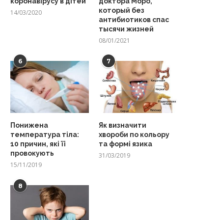
коронавірусу в дітей
доктора Моро,
который без
14/03/2020
антибиотиков спас
тысячи жизней
08/01/2021
6
7
Понижена
Як визначити
температура тіла:
хвороби по кольору
10 причин, які її
та формі язика
провокують
31/03/2019
15/11/2019
8