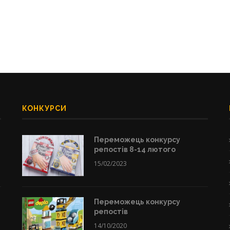
КОНКУРСИ
Переможець конкурсу
репостів 8-14 лютого
15/02/2023
Переможець конкурсу
репостів
14/10/2020