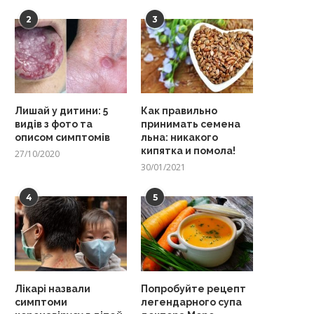
2
3
Лишай у дитини: 5
Как правильно
видів з фото та
принимать семена
описом симптомів
льна: никакого
кипятка и помола!
27/10/2020
30/01/2021
4
5
Лікарі назвали
Попробуйте рецепт
симптоми
легендарного супа