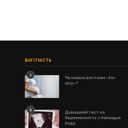
ВАГІТНІСТЬ
1
Чи можна вагітним «Но-
шпу»?
2
Домашний тест на
беременность с помощью
йода