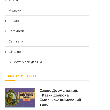
Малюки
Релакс
Світ мами
Світ тата
Школярі
Матеріали для НУШ
ЗАРАЗ ЧИТАЮТЬ
Сашко Дерманський.
«Казки дракона
Омелька»: анімований
текст