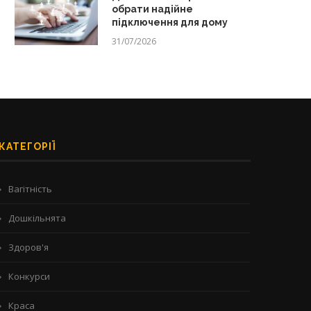
обрати надійне
підключення для дому
31/07/2026
КАТЕГОРІЇ
Вагітність
Дошкільнята
Здоров'я
Конкурси
Краса