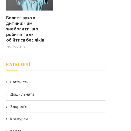
Болить вухо в
дитини: чим
знеболити, що
робити та як
обійтися без ліків
26/06/2019
КАТЕГОРІЇ
Вагітність
Дошкільнята
Здоров'я
Конкурси
Краса