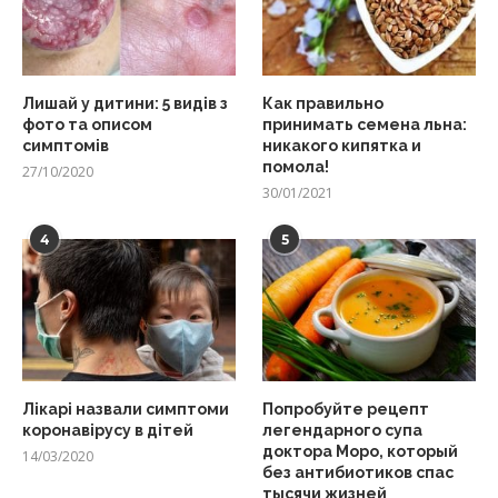
Лишай у дитини: 5 видів з
Как правильно
фото та описом
принимать семена льна:
симптомів
никакого кипятка и
помола!
27/10/2020
30/01/2021
4
5
Лікарі назвали симптоми
Попробуйте рецепт
коронавірусу в дітей
легендарного супа
доктора Моро, который
14/03/2020
без антибиотиков спас
тысячи жизней