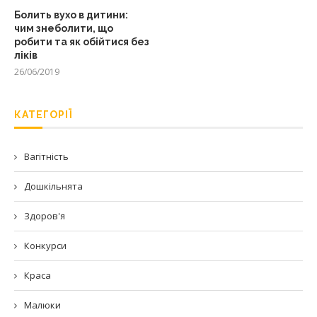
Болить вухо в дитини:
чим знеболити, що
робити та як обійтися без
ліків
26/06/2019
КАТЕГОРІЇ
Вагітність
Дошкільнята
Здоров'я
Конкурси
Краса
Малюки