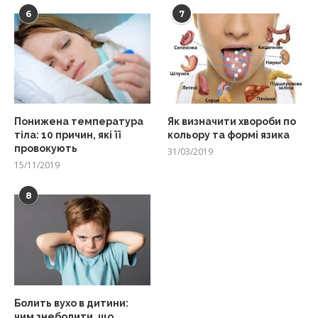
6
7
Понижена температура
Як визначити хвороби по
тіла: 10 причин, які її
кольору та формі язика
провокують
31/03/2019
15/11/2019
8
Болить вухо в дитини:
чим знеболити, що