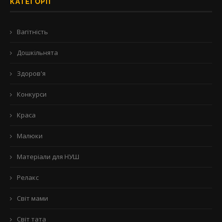
КАТЕГОРІЇ
Вагітність
Дошкільнята
Здоров'я
Конкурси
Краса
Малюки
Матеріали для НУШ
Релакс
Світ мами
Світ тата