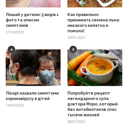
Лишай у дитини: 5 видів з
Как правильно
фото та описом
принимать семена льна:
симптомів
никакого кипятка и
помола!
27/10/2020
30/01/2021
4
5
Лікарі назвали симптоми
Попробуйте рецепт
коронавірусу в дітей
легендарного супа
доктора Моро, который
14/03/2020
без антибиотиков спас
тысячи жизней
08/01/2021