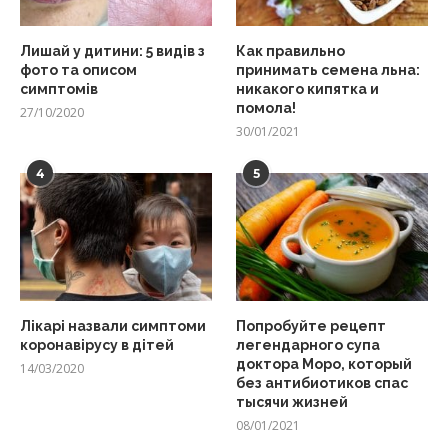
Лишай у дитини: 5 видів з
Как правильно
фото та описом
принимать семена льна:
симптомів
никакого кипятка и
помола!
27/10/2020
30/01/2021
4
5
Лікарі назвали симптоми
Попробуйте рецепт
коронавірусу в дітей
легендарного супа
доктора Моро, который
14/03/2020
без антибиотиков спас
тысячи жизней
08/01/2021