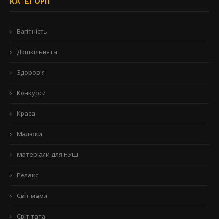
КАТЕГОРІЇ
Вагітність
Дошкільнята
Здоров'я
Конкурси
Краса
Малюки
Матеріали для НУШ
Релакс
Світ мами
Світ тата