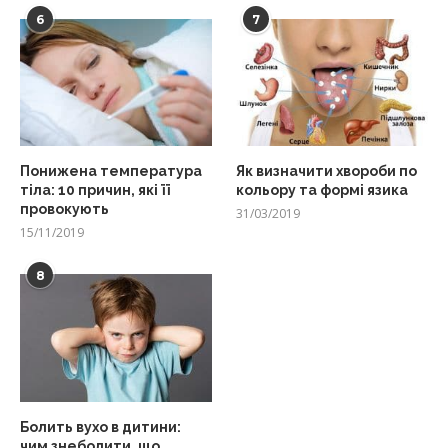
6
7
Понижена температура
Як визначити хвороби по
тіла: 10 причин, які її
кольору та формі язика
провокують
31/03/2019
15/11/2019
8
Болить вухо в дитини:
чим знеболити, що