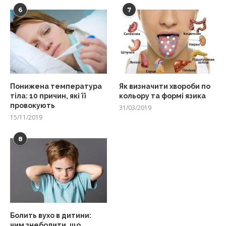
6
7
Понижена температура
Як визначити хвороби по
тіла: 10 причин, які її
кольору та формі язика
провокують
31/03/2019
15/11/2019
8
Болить вухо в дитини:
чим знеболити, що