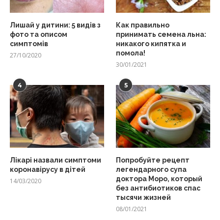
Лишай у дитини: 5 видів з
Как правильно
фото та описом
принимать семена льна:
симптомів
никакого кипятка и
помола!
27/10/2020
30/01/2021
4
5
Лікарі назвали симптоми
Попробуйте рецепт
коронавірусу в дітей
легендарного супа
доктора Моро, который
14/03/2020
без антибиотиков спас
тысячи жизней
08/01/2021