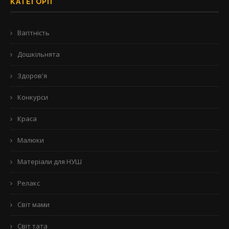
КАТЕГОРІЇ
Вагітність
Дошкільнята
Здоров'я
Конкурси
Краса
Малюки
Матеріали для НУШ
Релакс
Світ мами
Світ тата