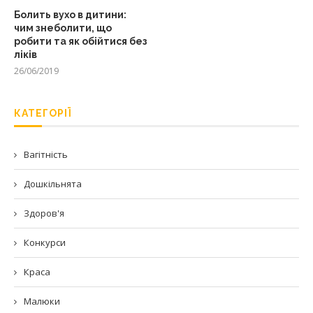
Болить вухо в дитини:
чим знеболити, що
робити та як обійтися без
ліків
26/06/2019
КАТЕГОРІЇ
Вагітність
Дошкільнята
Здоров'я
Конкурси
Краса
Малюки