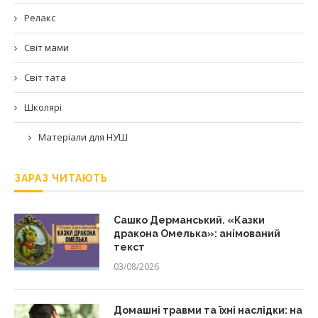
Релакс
Світ мами
Світ тата
Школярі
Матеріали для НУШ
ЗАРАЗ ЧИТАЮТЬ
Сашко Дерманський. «Казки
дракона Омелька»: анімований
текст
03/08/2026
Домашні травми та їхні наслідки: на