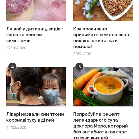
Лишай у дитини: 5 видів з
Как правильно
фото та описом
принимать семена льна:
симптомів
никакого кипятка и
помола!
27/10/2020
30/01/2021
4
5
Лікарі назвали симптоми
Попробуйте рецепт
коронавірусу в дітей
легендарного супа
доктора Моро, который
14/03/2020
без антибиотиков спас
тысячи жизней