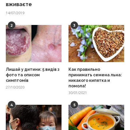
вживаєте
14/07/2019
2
3
Лишай у дитини: 5 видів з
Как правильно
фото та описом
принимать семена льна:
симптомів
никакого кипятка и
помола!
27/10/2020
30/01/2021
4
5