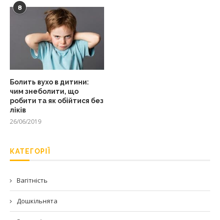
8
Болить вухо в дитини:
чим знеболити, що
робити та як обійтися без
ліків
26/06/2019
КАТЕГОРІЇ
Вагітність
Дошкільнята