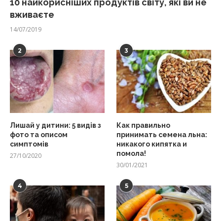
10 найкорисніших продуктів світу, які ви не
вживаєте
14/07/2019
2
3
Лишай у дитини: 5 видів з
Как правильно
фото та описом
принимать семена льна:
симптомів
никакого кипятка и
помола!
27/10/2020
30/01/2021
4
5