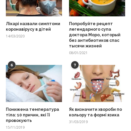
Лікарі назвали симптоми
Попробуйте рецепт
коронавірусу в дітей
легендарного супа
доктора Моро, который
14/03/2020
без антибиотиков спас
тысячи жизней
08/01/2021
6
7
Понижена температура
Як визначити хвороби по
тіла: 10 причин, які її
кольору та формі язика
провокують
31/03/2019
15/11/2019