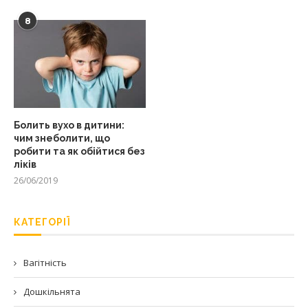
8
Болить вухо в дитини:
чим знеболити, що
робити та як обійтися без
ліків
26/06/2019
КАТЕГОРІЇ
Вагітність
Дошкільнята