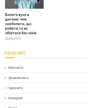
Болить вухо в
дитини: чим
знеболити, що
робити та як
обійтися без ліків
26/06/2019
КАТЕГОРІЇ
Вагітність
Дошкільнята
Здоров'я
Конкурси
Краса