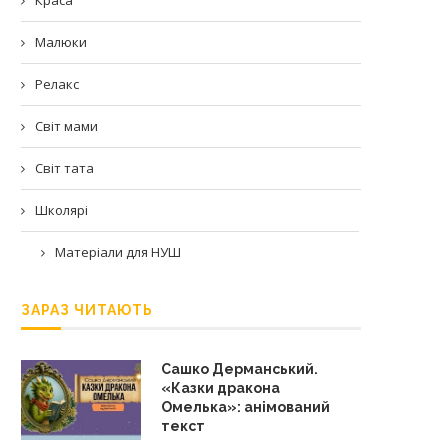
Малюки
Релакс
Світ мами
Світ тата
Школярі
Матеріали для НУШ
ЗАРАЗ ЧИТАЮТЬ
Сашко Дерманський.
«Казки дракона
Омелька»: анімований
текст