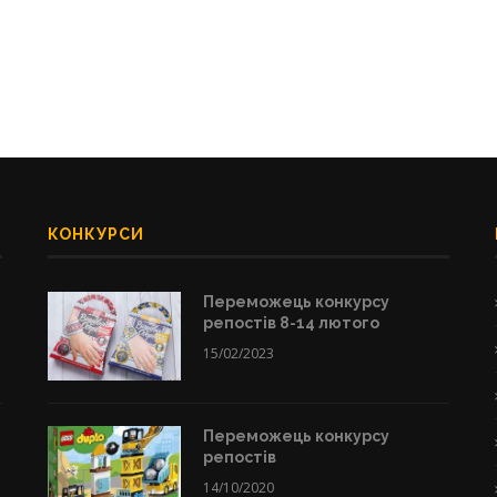
КОНКУРСИ
Переможець конкурсу
репостів 8-14 лютого
15/02/2023
Переможець конкурсу
репостів
14/10/2020