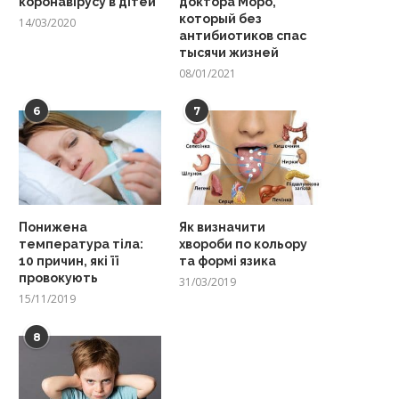
коронавірусу в дітей
доктора Моро,
который без
14/03/2020
антибиотиков спас
тысячи жизней
08/01/2021
6
7
Понижена
Як визначити
температура тіла:
хвороби по кольору
10 причин, які її
та формі язика
провокують
31/03/2019
15/11/2019
8