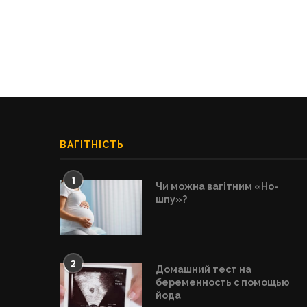
ВАГІТНІСТЬ
1
Чи можна вагітним «Но-
шпу»?
2
Домашний тест на
беременность с помощью
йода