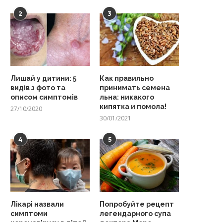
2
3
Лишай у дитини: 5
Как правильно
видів з фото та
принимать семена
описом симптомів
льна: никакого
кипятка и помола!
27/10/2020
30/01/2021
4
5
Лікарі назвали
Попробуйте рецепт
симптоми
легендарного супа