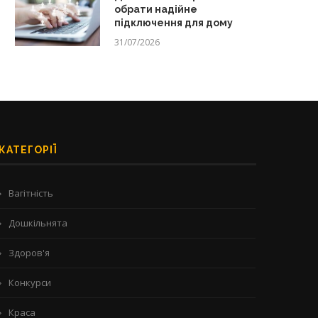
обрати надійне
підключення для дому
31/07/2026
КАТЕГОРІЇ
Вагітність
Дошкільнята
Здоров'я
Конкурси
Краса