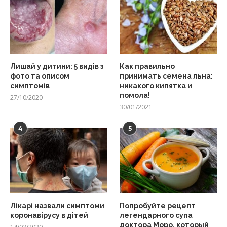
Лишай у дитини: 5 видів з
Как правильно
фото та описом
принимать семена льна:
симптомів
никакого кипятка и
помола!
27/10/2020
30/01/2021
4
5
Лікарі назвали симптоми
Попробуйте рецепт
коронавірусу в дітей
легендарного супа
доктора Моро, который