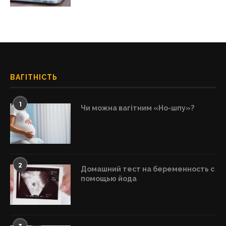
ВАГІТНІСТЬ
1
Чи можна вагітним «Но-шпу»?
2
Домашний тест на беременность с
помощью йода