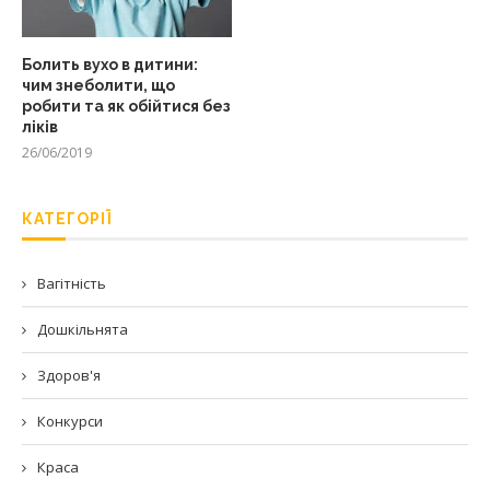
Болить вухо в дитини:
чим знеболити, що
робити та як обійтися без
ліків
26/06/2019
КАТЕГОРІЇ
Вагітність
Дошкільнята
Здоров'я
Конкурси
Краса