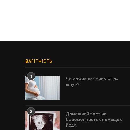
ВАГІТНІСТЬ
1
Чи можна вагітним «Но-
шпу»?
2
Домашний тест на
беременность с помощью
йода