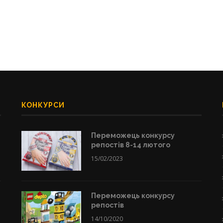
КОНКУРСИ
Переможець конкурсу
репостів 8-14 лютого
15/02/2023
Переможець конкурсу
репостів
14/10/2020