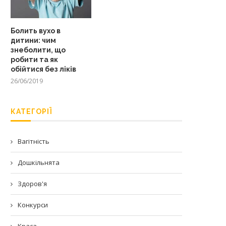
Болить вухо в
дитини: чим
знеболити, що
робити та як
обійтися без ліків
26/06/2019
КАТЕГОРІЇ
Вагітність
Дошкільнята
Здоров'я
Конкурси
Краса