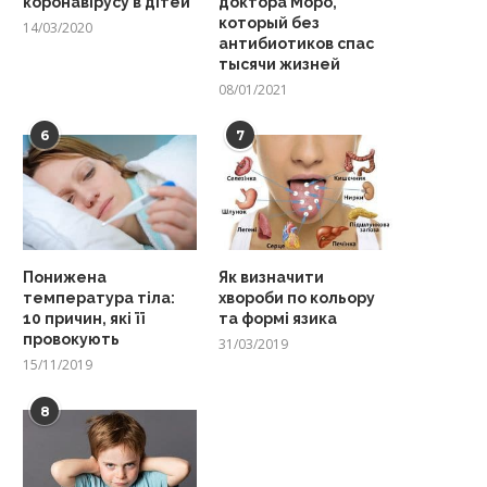
коронавірусу в дітей
доктора Моро,
который без
14/03/2020
антибиотиков спас
тысячи жизней
08/01/2021
6
7
Понижена
Як визначити
температура тіла:
хвороби по кольору
10 причин, які її
та формі язика
провокують
31/03/2019
15/11/2019
8