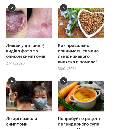
2
3
Лишай у дитини: 5
Как правильно
видів з фото та
принимать семена
описом симптомів
льна: никакого
кипятка и помола!
27/10/2020
30/01/2021
4
5
Лікарі назвали
Попробуйте рецепт
симптоми
легендарного супа