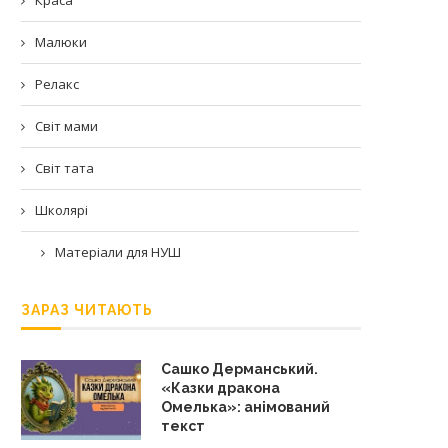
Малюки
Релакс
Світ мами
Світ тата
Школярі
Матеріали для НУШ
ЗАРАЗ ЧИТАЮТЬ
Сашко Дерманський.
«Казки дракона
Омелька»: анімований
текст