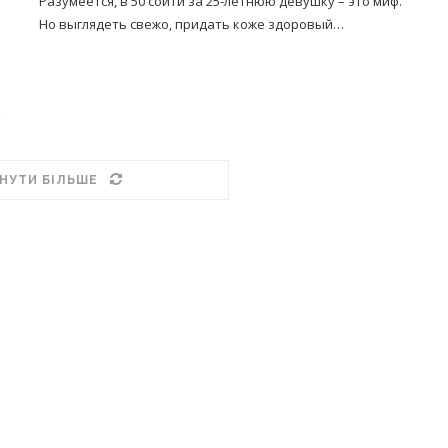
Разумеется, в 50 сойти за 25-летнюю девушку – это миф.
Но выглядеть свежо, придать коже здоровый…
НУТИ БІЛЬШЕ