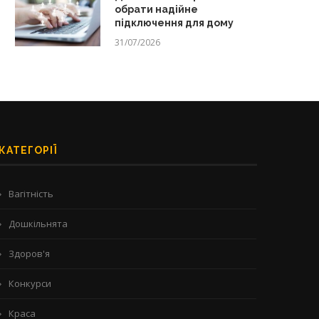
обрати надійне
підключення для дому
31/07/2026
КАТЕГОРІЇ
Вагітність
Дошкільнята
Здоров'я
Конкурси
Краса