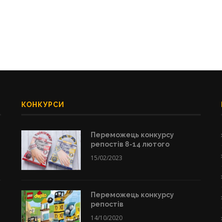
КОНКУРСИ
Переможець конкурсу
репостів 8-14 лютого
15/02/2023
Переможець конкурсу
репостів
14/10/2020