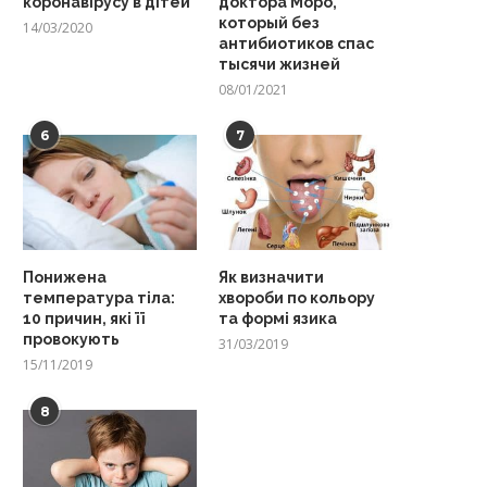
коронавірусу в дітей
доктора Моро,
который без
14/03/2020
антибиотиков спас
тысячи жизней
08/01/2021
6
7
Понижена
Як визначити
температура тіла:
хвороби по кольору
10 причин, які її
та формі язика
провокують
31/03/2019
15/11/2019
8