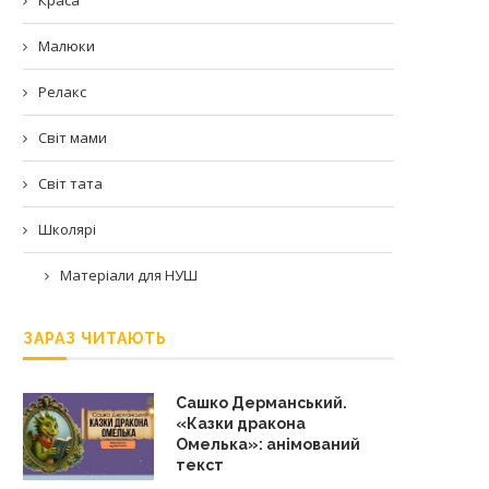
Малюки
Релакс
Світ мами
Світ тата
Школярі
Матеріали для НУШ
ЗАРАЗ ЧИТАЮТЬ
Сашко Дерманський.
«Казки дракона
Омелька»: анімований
текст