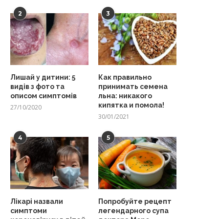
2
3
Лишай у дитини: 5
Как правильно
видів з фото та
принимать семена
описом симптомів
льна: никакого
кипятка и помола!
27/10/2020
30/01/2021
4
5
Лікарі назвали
Попробуйте рецепт
симптоми
легендарного супа