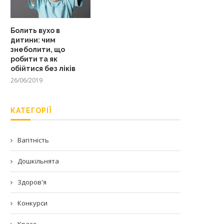
Болить вухо в
дитини: чим
знеболити, що
робити та як
обійтися без ліків
26/06/2019
КАТЕГОРІЇ
Вагітність
Дошкільнята
Здоров'я
Конкурси
Краса