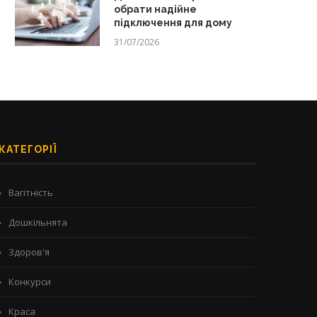
обрати надійне
підключення для дому
31/07/2026
КАТЕГОРІЇ
Вагітність
Дошкільнята
Здоров'я
Конкурси
Краса