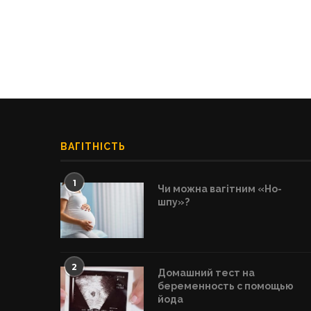
ВАГІТНІСТЬ
1
Чи можна вагітним «Но-
шпу»?
2
Домашний тест на
беременность с помощью
йода