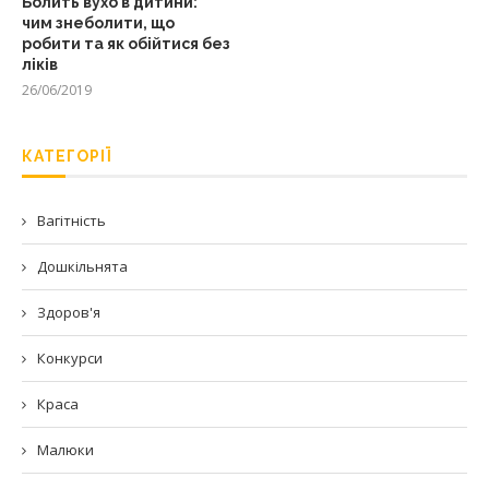
Болить вухо в дитини:
чим знеболити, що
робити та як обійтися без
ліків
26/06/2019
КАТЕГОРІЇ
Вагітність
Дошкільнята
Здоров'я
Конкурси
Краса
Малюки