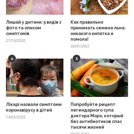
Лишай у дитини: 5 видів з
Как правильно
фото та описом
принимать семена льна:
симптомів
никакого кипятка и
помола!
27/10/2020
30/01/2021
4
5
Лікарі назвали симптоми
Попробуйте рецепт
коронавірусу в дітей
легендарного супа
доктора Моро, который
14/03/2020
без антибиотиков спас
тысячи жизней