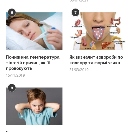
08/01/2021
6
7
Понижена температура
Як визначити хвороби по
тіла: 10 причин, які її
кольору та формі язика
провокують
31/03/2019
15/11/2019
8