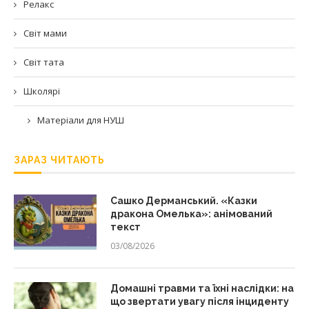
Релакс
Світ мами
Світ тата
Школярі
Матеріали для НУШ
ЗАРАЗ ЧИТАЮТЬ
Сашко Дерманський. «Казки
дракона Омелька»: анімований
текст
03/08/2026
Домашні травми та їхні наслідки: на
що звертати увагу після інциденту