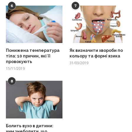
6
7
Понижена температура
Як визначити хвороби по
тіла: 10 причин, які її
кольору та формі язика
провокують
31/03/2019
15/11/2019
8
Болить вухо в дитини:
чим знеболити, що