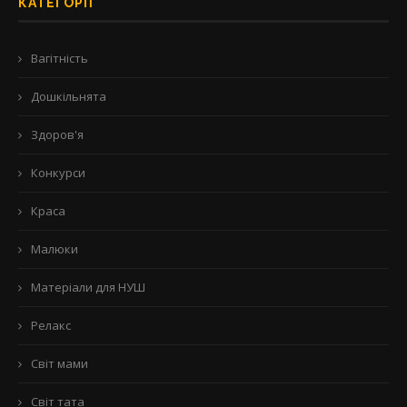
КАТЕГОРІЇ
Вагітність
Дошкільнята
Здоров'я
Конкурси
Краса
Малюки
Матеріали для НУШ
Релакс
Світ мами
Світ тата