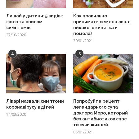
Лишай у дитини: 5 видів з
Как правильно
фото та описом
принимать семена льна:
симптомів
никакого кипятка и
помола!
27/10/2020
30/01/2021
4
5
Лікарі назвали симптоми
Попробуйте рецепт
коронавірусу в дітей
легендарного супа
доктора Моро, который
14/03/2020
без антибиотиков спас
тысячи жизней
08/01/2021