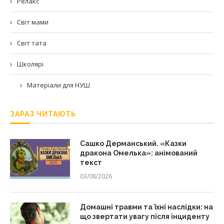
Релакс
Світ мами
Світ тата
Школярі
Матеріали для НУШ
ЗАРАЗ ЧИТАЮТЬ
Сашко Дерманський. «Казки
дракона Омелька»: анімований
текст
03/08/2026
Домашні травми та їхні наслідки: на
що звертати увагу після інциденту