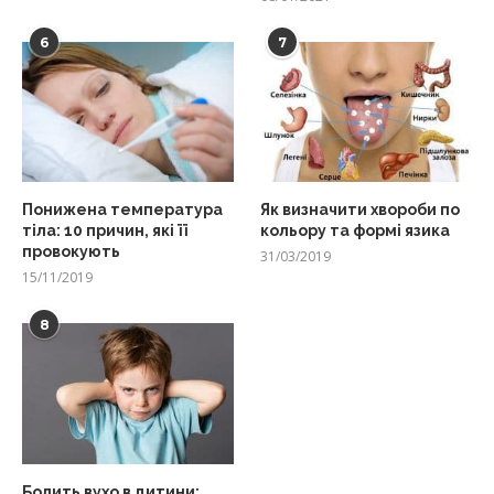
6
7
Понижена температура
Як визначити хвороби по
тіла: 10 причин, які її
кольору та формі язика
провокують
31/03/2019
15/11/2019
8
Болить вухо в дитини: