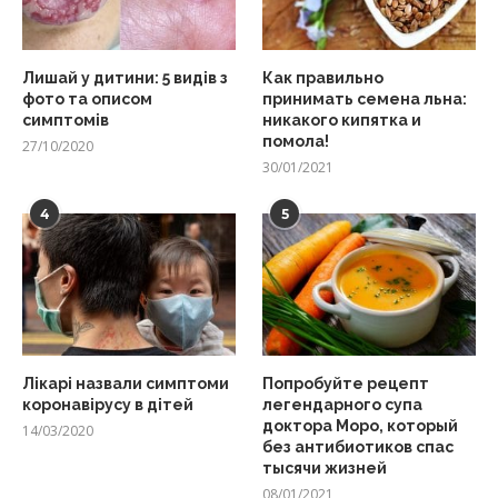
Лишай у дитини: 5 видів з
Как правильно
фото та описом
принимать семена льна:
симптомів
никакого кипятка и
помола!
27/10/2020
30/01/2021
4
5
Лікарі назвали симптоми
Попробуйте рецепт
коронавірусу в дітей
легендарного супа
доктора Моро, который
14/03/2020
без антибиотиков спас
тысячи жизней
08/01/2021