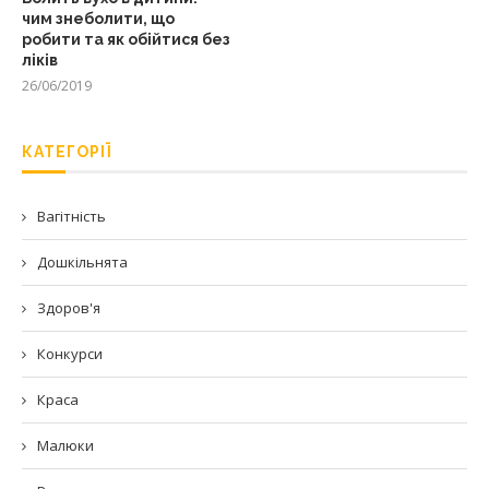
чим знеболити, що
робити та як обійтися без
ліків
26/06/2019
КАТЕГОРІЇ
Вагітність
Дошкільнята
Здоров'я
Конкурси
Краса
Малюки