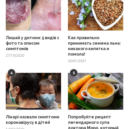
Лишай у дитини: 5 видів з
Как правильно
фото та описом
принимать семена льна:
симптомів
никакого кипятка и
помола!
27/10/2020
30/01/2021
4
5
Лікарі назвали симптоми
Попробуйте рецепт
коронавірусу в дітей
легендарного супа
доктора Моро, который