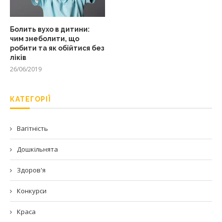
Болить вухо в дитини:
чим знеболити, що
робити та як обійтися без
ліків
26/06/2019
КАТЕГОРІЇ
Вагітність
Дошкільнята
Здоров'я
Конкурси
Краса