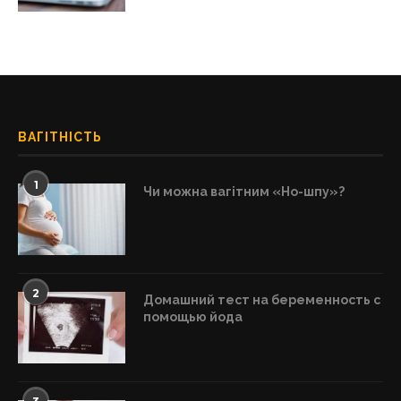
ВАГІТНІСТЬ
1
Чи можна вагітним «Но-шпу»?
2
Домашний тест на беременность с
помощью йода