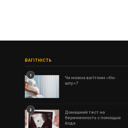
ВАГІТНІСТЬ
1
Чи можна вагітним «Но-
шпу»?
2
Домашний тест на
беременность с помощью
йода