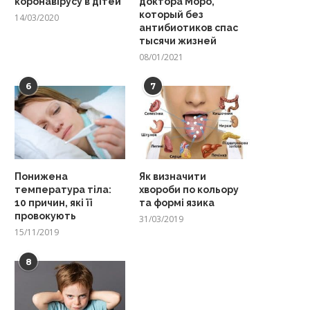
коронавірусу в дітей
доктора Моро,
который без
14/03/2020
антибиотиков спас
тысячи жизней
08/01/2021
6
7
Понижена
Як визначити
температура тіла:
хвороби по кольору
10 причин, які її
та формі язика
провокують
31/03/2019
15/11/2019
8