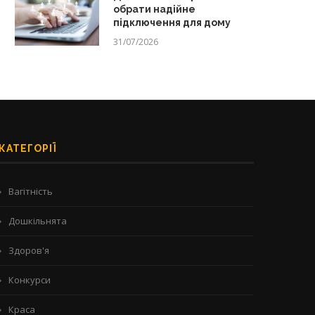
обрати надійне
підключення для дому
31/07/2026
КАТЕГОРІЇ
Вагітність
Дошкільнята
Здоров'я
Конкурси
Краса