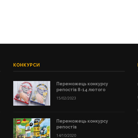
КОНКУРСИ
Переможець конкурсу
репостів 8-14 лютого
15/02/2023
Переможець конкурсу
репостів
14/10/2020