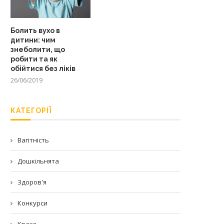
Болить вухо в
дитини: чим
знеболити, що
робити та як
обійтися без ліків
26/06/2019
КАТЕГОРІЇ
Вагітність
Дошкільнята
Здоров'я
Конкурси
Краса