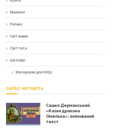
Малюки
Релакс
Світ мами
Світ тата
Школярі
Матеріали для НУШ
ЗАРАЗ ЧИТАЮТЬ
Сашко Дерманський.
«Казки дракона
Омелька»: анімований
текст