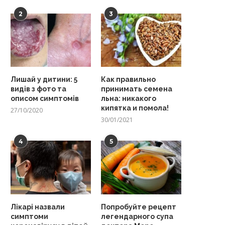
2
3
Лишай у дитини: 5
Как правильно
видів з фото та
принимать семена
описом симптомів
льна: никакого
кипятка и помола!
27/10/2020
30/01/2021
4
5
Лікарі назвали
Попробуйте рецепт
симптоми
легендарного супа