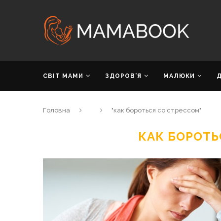
СВІТ МАМИ
ЗДОРОВ’Я
МАЛЮКИ
Головна
"как бороться со стрессом"
КАК БОРОТЬ