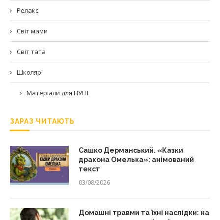
Релакс
Світ мами
Світ тата
Школярі
Матеріали для НУШ
ЗАРАЗ ЧИТАЮТЬ
Сашко Дерманський. «Казки
дракона Омелька»: анімований
текст
03/08/2026
Домашні травми та їхні наслідки: на