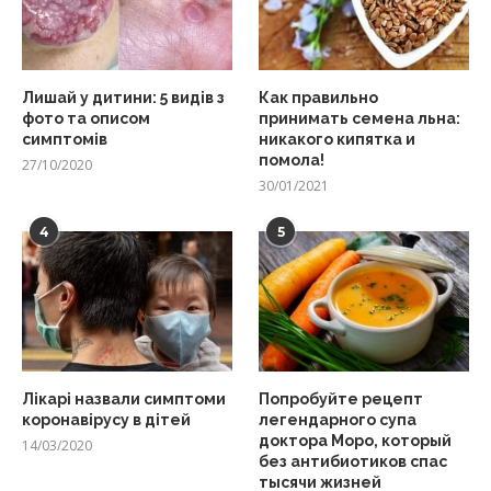
Лишай у дитини: 5 видів з
Как правильно
фото та описом
принимать семена льна:
симптомів
никакого кипятка и
помола!
27/10/2020
30/01/2021
4
5
Лікарі назвали симптоми
Попробуйте рецепт
коронавірусу в дітей
легендарного супа
доктора Моро, который
14/03/2020
без антибиотиков спас
тысячи жизней