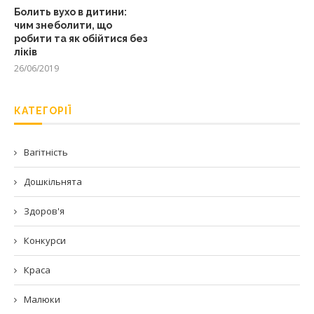
Болить вухо в дитини:
чим знеболити, що
робити та як обійтися без
ліків
26/06/2019
КАТЕГОРІЇ
Вагітність
Дошкільнята
Здоров'я
Конкурси
Краса
Малюки