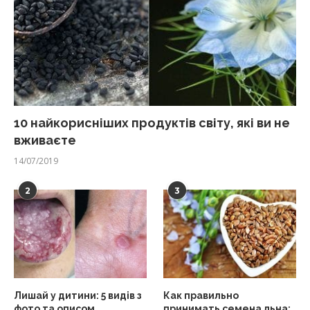
10 найкорисніших продуктів світу, які ви не
вживаєте
14/07/2019
2
3
Лишай у дитини: 5 видів з
Как правильно
фото та описом
принимать семена льна: