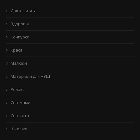
Дошкільнята
Здоров'я
Конкурси
Краса
Малюки
Матеріали для НУШ
Релакс
Світ мами
Світ тата
Школярі