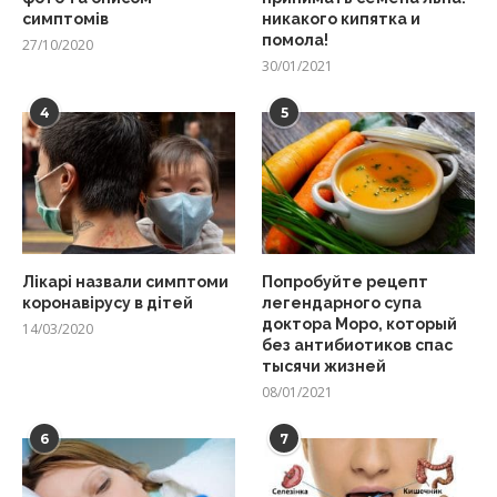
симптомів
никакого кипятка и
помола!
27/10/2020
30/01/2021
4
5
Лікарі назвали симптоми
Попробуйте рецепт
коронавірусу в дітей
легендарного супа
доктора Моро, который
14/03/2020
без антибиотиков спас
тысячи жизней
08/01/2021
6
7