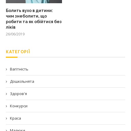
Болить вухо в дитини:
чим знеболити, що
робити та як обійтися без
ліків
26/06/2019
КАТЕГОРІЇ
Вагітність
Дошкільнята
Здоров'я
Конкурси
Краса
Малюки