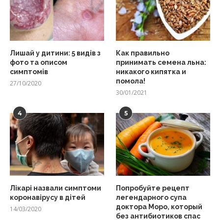
Лишай у дитини: 5 видів з
Как правильно
фото та описом
принимать семена льна:
симптомів
никакого кипятка и
помола!
27/10/2020
30/01/2021
4
5
Лікарі назвали симптоми
Попробуйте рецепт
коронавірусу в дітей
легендарного супа
доктора Моро, который
14/03/2020
без антибиотиков спас