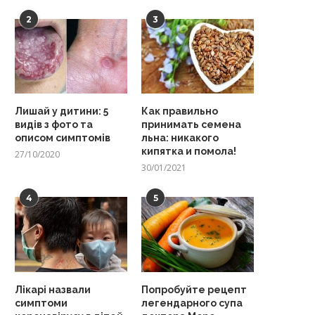
2
3
Лишай у дитини: 5
Как правильно
видів з фото та
принимать семена
описом симптомів
льна: никакого
кипятка и помола!
27/10/2020
30/01/2021
4
5
Лікарі назвали
Попробуйте рецепт
симптоми
легендарного супа