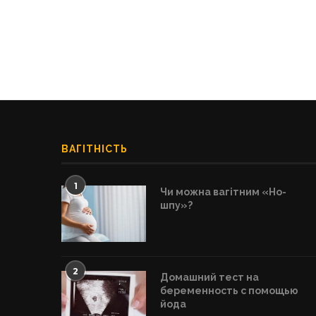
ВАГІТНІСТЬ
1
Чи можна вагітним «Но-
шпу»?
2
Домашний тест на
беременность с помощью
йода