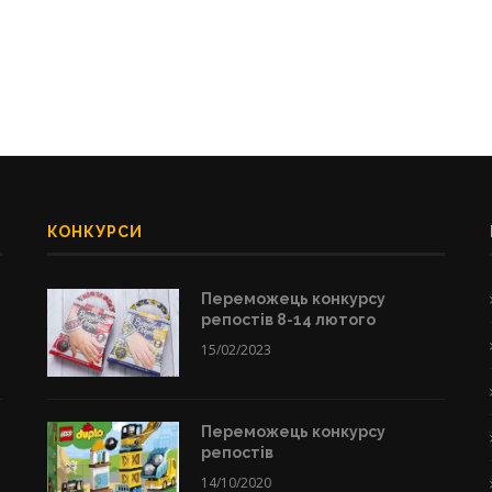
КОНКУРСИ
Переможець конкурсу
репостів 8-14 лютого
15/02/2023
Переможець конкурсу
репостів
14/10/2020