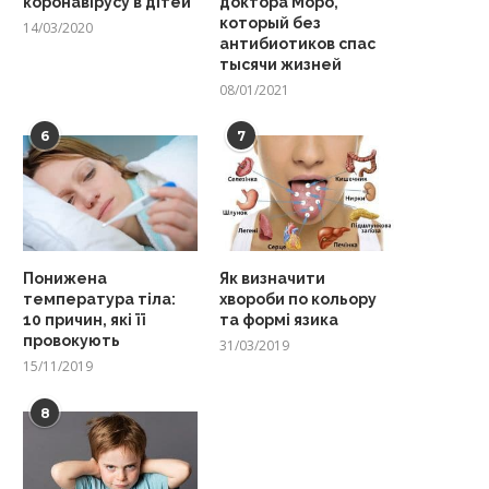
коронавірусу в дітей
доктора Моро,
который без
14/03/2020
антибиотиков спас
тысячи жизней
08/01/2021
6
7
Понижена
Як визначити
температура тіла:
хвороби по кольору
10 причин, які її
та формі язика
провокують
31/03/2019
15/11/2019
8