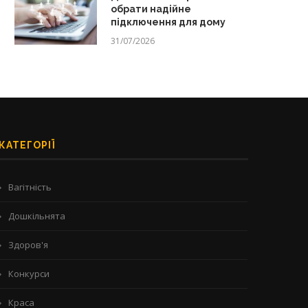
обрати надійне
підключення для дому
31/07/2026
КАТЕГОРІЇ
Вагітність
Дошкільнята
Здоров'я
Конкурси
Краса