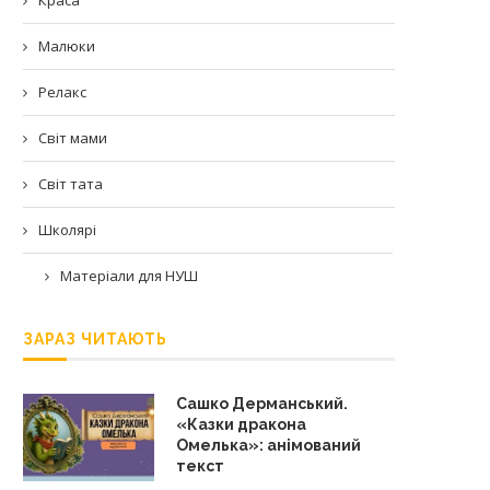
Малюки
Релакс
Світ мами
Світ тата
Школярі
Матеріали для НУШ
ЗАРАЗ ЧИТАЮТЬ
Сашко Дерманський.
«Казки дракона
Омелька»: анімований
текст