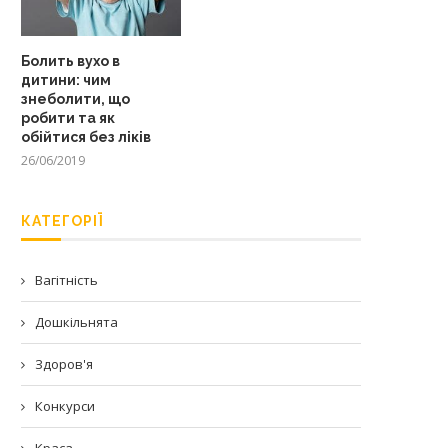
Болить вухо в
дитини: чим
знеболити, що
робити та як
обійтися без ліків
26/06/2019
КАТЕГОРІЇ
Вагітність
Дошкільнята
Здоров'я
Конкурси
Краса