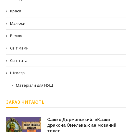
Краса
Малюки
Релакс
Світ мами
Світ тата
Школярі
Матеріали для НУШ
ЗАРАЗ ЧИТАЮТЬ
Сашко Дерманський. «Казки
дракона Омелька»: анімований
текст