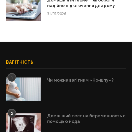
Домашній інтернет: як обрати
надійне підключення для дому
31/07/2026
ВАГІТНІСТЬ
1
Чи можна вагітним «Но-шпу»?
2
Домашний тест на беременность с
помощью йода