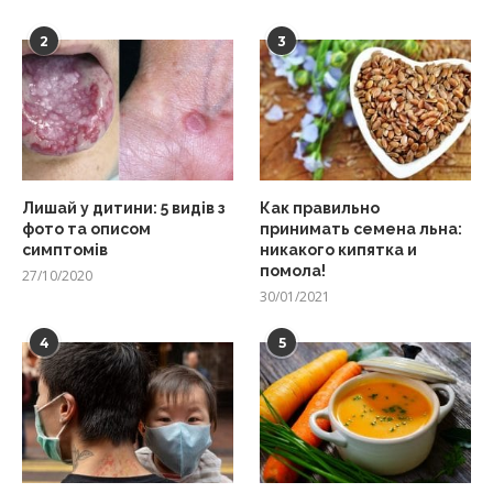
2
3
Лишай у дитини: 5 видів з
Как правильно
фото та описом
принимать семена льна:
симптомів
никакого кипятка и
помола!
27/10/2020
30/01/2021
4
5