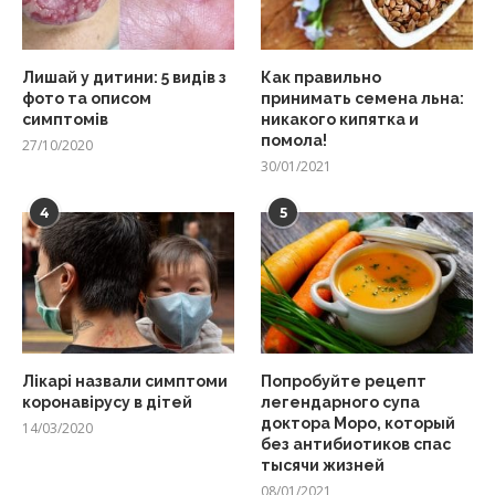
Лишай у дитини: 5 видів з
Как правильно
фото та описом
принимать семена льна:
симптомів
никакого кипятка и
помола!
27/10/2020
30/01/2021
4
5
Лікарі назвали симптоми
Попробуйте рецепт
коронавірусу в дітей
легендарного супа
доктора Моро, который
14/03/2020
без антибиотиков спас
тысячи жизней
08/01/2021