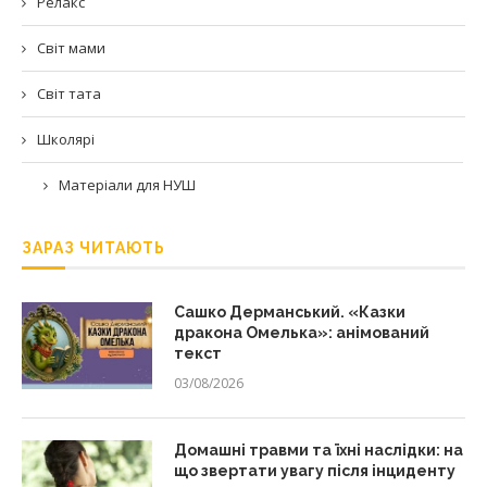
Релакс
Світ мами
Світ тата
Школярі
Матеріали для НУШ
ЗАРАЗ ЧИТАЮТЬ
Сашко Дерманський. «Казки
дракона Омелька»: анімований
текст
03/08/2026
Домашні травми та їхні наслідки: на
що звертати увагу після інциденту