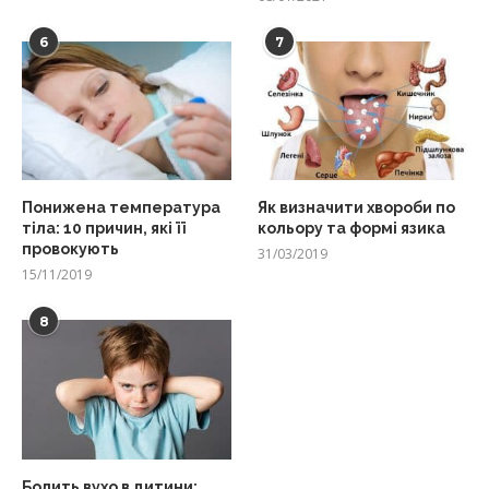
6
7
Понижена температура
Як визначити хвороби по
тіла: 10 причин, які її
кольору та формі язика
провокують
31/03/2019
15/11/2019
8
Болить вухо в дитини: