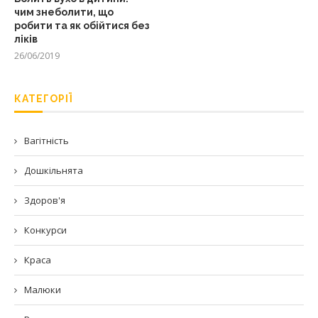
чим знеболити, що
робити та як обійтися без
ліків
26/06/2019
КАТЕГОРІЇ
Вагітність
Дошкільнята
Здоров'я
Конкурси
Краса
Малюки