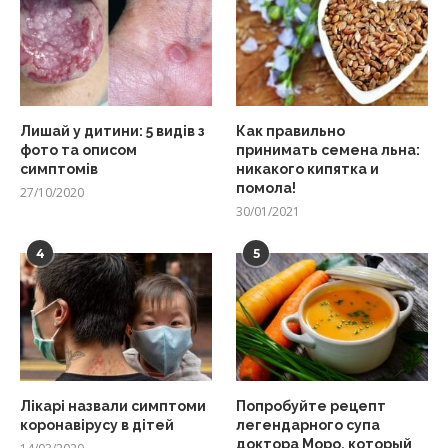
Лишай у дитини: 5 видів з
Как правильно
фото та описом
принимать семена льна:
симптомів
никакого кипятка и
помола!
27/10/2020
30/01/2021
4
5
Лікарі назвали симптоми
Попробуйте рецепт
коронавірусу в дітей
легендарного супа
доктора Моро, который