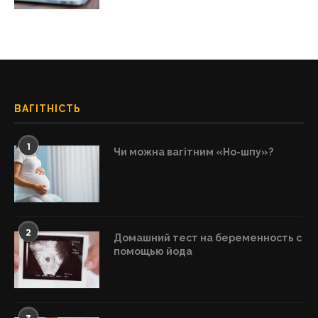
ВАГІТНІСТЬ
1
Чи можна вагітним «Но-шпу»?
2
Домашний тест на беременность с
помощью йода