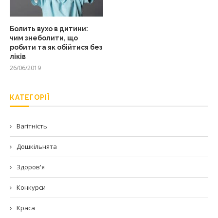
Болить вухо в дитини:
чим знеболити, що
робити та як обійтися без
ліків
26/06/2019
КАТЕГОРІЇ
Вагітність
Дошкільнята
Здоров'я
Конкурси
Краса