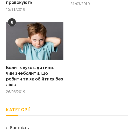
провокують
31/03/2019
15/11/2019
8
Болить вухо в дитини:
чим знеболити, що
робити та як обійтися без
ліків
26/06/2019
КАТЕГОРІЇ
Вагітність