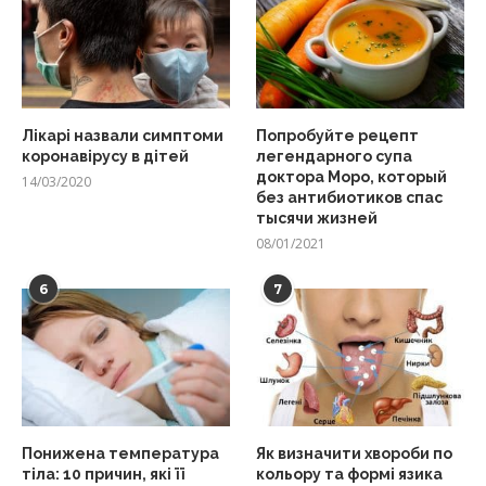
Лікарі назвали симптоми
Попробуйте рецепт
коронавірусу в дітей
легендарного супа
доктора Моро, который
14/03/2020
без антибиотиков спас
тысячи жизней
08/01/2021
6
7
Понижена температура
Як визначити хвороби по
тіла: 10 причин, які її
кольору та формі язика