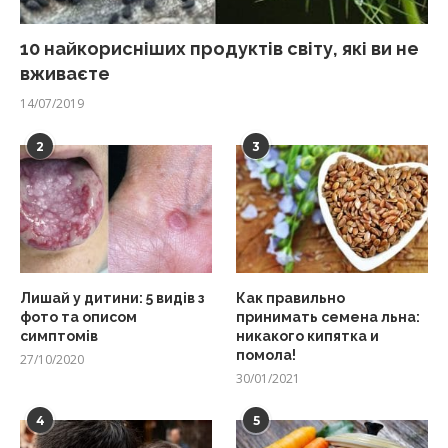
10 найкорисніших продуктів світу, які ви не
вживаєте
14/07/2019
2
3
Лишай у дитини: 5 видів з
Как правильно
фото та описом
принимать семена льна:
симптомів
никакого кипятка и
помола!
27/10/2020
30/01/2021
4
5