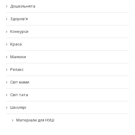
Дошкільнята
Здоров'я
Конкурси
Краса
Малюки
Релакс
Світ мами
Світ тата
Школярі
Матеріали для НУШ