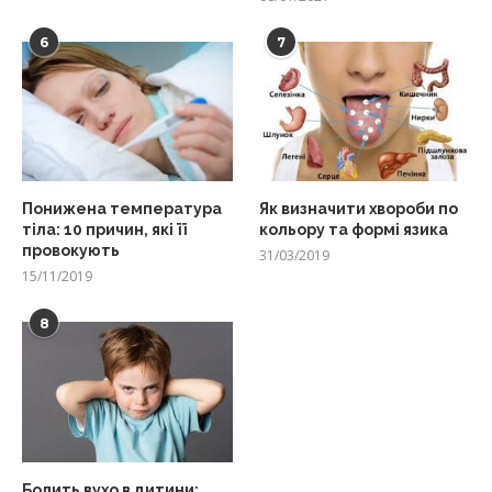
6
7
Понижена температура
Як визначити хвороби по
тіла: 10 причин, які її
кольору та формі язика
провокують
31/03/2019
15/11/2019
8
Болить вухо в дитини: