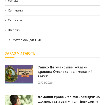
Релакс
Світ мами
Світ тата
Школярі
Матеріали для НУШ
ЗАРАЗ ЧИТАЮТЬ
Сашко Дерманський. «Казки
дракона Омелька»: анімований
текст
03/08/2026
Домашні травми та їхні наслідки: на
що звертати увагу після інциденту