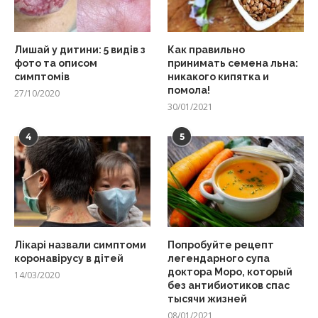
Лишай у дитини: 5 видів з
Как правильно
фото та описом
принимать семена льна:
симптомів
никакого кипятка и
помола!
27/10/2020
30/01/2021
4
5
Лікарі назвали симптоми
Попробуйте рецепт
коронавірусу в дітей
легендарного супа
доктора Моро, который
14/03/2020
без антибиотиков спас
тысячи жизней
08/01/2021