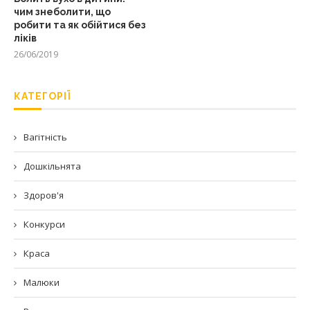
чим знеболити, що
робити та як обійтися без
ліків
26/06/2019
КАТЕГОРІЇ
Вагітність
Дошкільнята
Здоров'я
Конкурси
Краса
Малюки