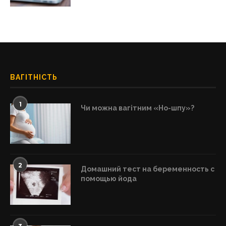
ВАГІТНІСТЬ
1
Чи можна вагітним «Но-шпу»?
2
Домашний тест на беременность с
помощью йода