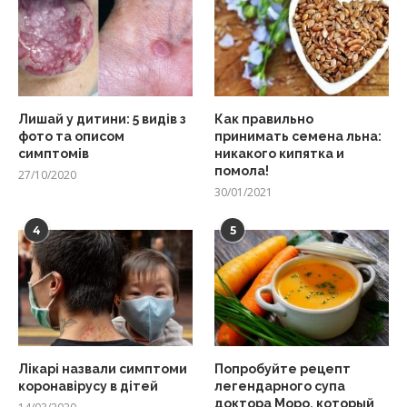
Лишай у дитини: 5 видів з
Как правильно
фото та описом
принимать семена льна:
симптомів
никакого кипятка и
помола!
27/10/2020
30/01/2021
4
5
Лікарі назвали симптоми
Попробуйте рецепт
коронавірусу в дітей
легендарного супа
доктора Моро, который