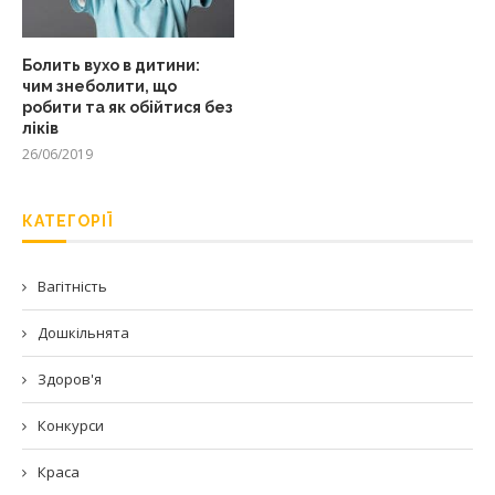
Болить вухо в дитини:
чим знеболити, що
робити та як обійтися без
ліків
26/06/2019
КАТЕГОРІЇ
Вагітність
Дошкільнята
Здоров'я
Конкурси
Краса