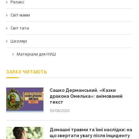
Релакс
Світ мами
Світ тата
Школярі
Матеріали для НУШ
ЗАРАЗ ЧИТАЮТЬ
Сашко Дерманський. «Казки
дракона Омелька»: анімований
текст
03/08/2026
Домашні травми та їхні наслідки: на
що звертати увагу після інциденту