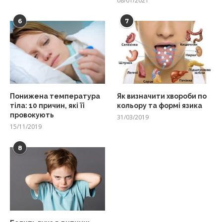
08/01/2021
6
7
Понижена температура
Як визначити хвороби по
тіла: 10 причин, які її
кольору та формі язика
провокують
31/03/2019
15/11/2019
8