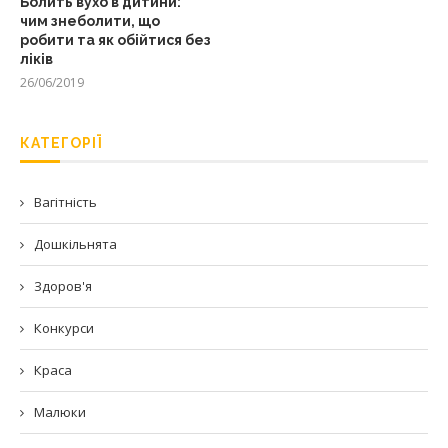
Болить вухо в дитини:
чим знеболити, що
робити та як обійтися без
ліків
26/06/2019
КАТЕГОРІЇ
Вагітність
Дошкільнята
Здоров'я
Конкурси
Краса
Малюки