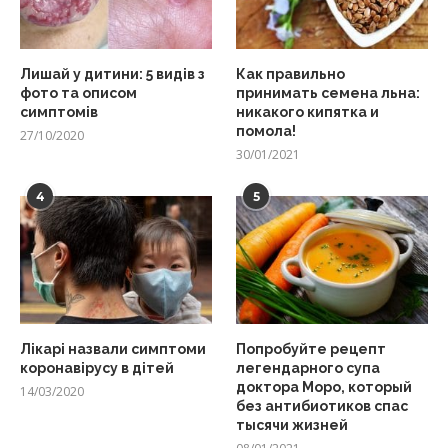
Лишай у дитини: 5 видів з
Как правильно
фото та описом
принимать семена льна:
симптомів
никакого кипятка и
помола!
27/10/2020
30/01/2021
4
5
Лікарі назвали симптоми
Попробуйте рецепт
коронавірусу в дітей
легендарного супа
доктора Моро, который
14/03/2020
без антибиотиков спас
тысячи жизней