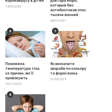
коронавірусу в дітей
доктора Моро,
который без
14/03/2020
антибиотиков спас
тысячи жизней
08/01/2021
6
7
Понижена
Як визначити
температура тіла:
хвороби по кольору
10 причин, які її
та формі язика
провокують
31/03/2019
15/11/2019
8