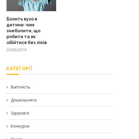
Болить вухо в
дитини: чим
знеболити, що
робити та як
обійтися без ліків
26/06/2019
КАТЕГОРІЇ
Вагітність
Дошкільнята
Здоров'я
Конкурси
Краса