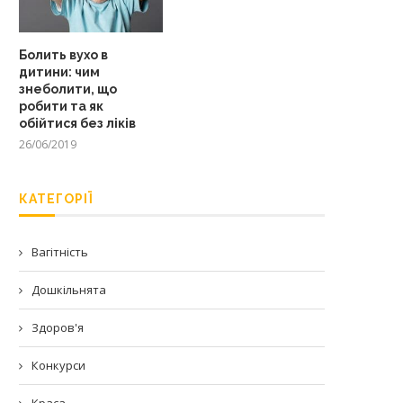
Болить вухо в
дитини: чим
знеболити, що
робити та як
обійтися без ліків
26/06/2019
КАТЕГОРІЇ
Вагітність
Дошкільнята
Здоров'я
Конкурси
Краса