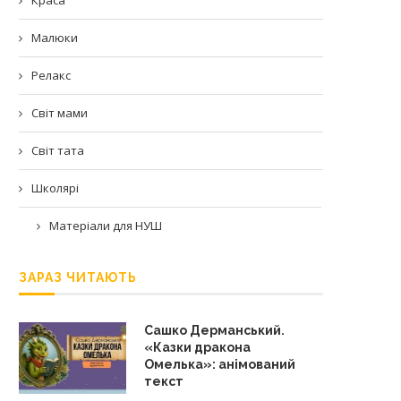
Малюки
Релакс
Світ мами
Світ тата
Школярі
Матеріали для НУШ
ЗАРАЗ ЧИТАЮТЬ
Сашко Дерманський.
«Казки дракона
Омелька»: анімований
текст