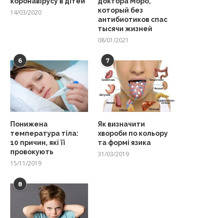
коронавірусу в дітей
доктора Моро,
который без
14/03/2020
антибиотиков спас
тысячи жизней
08/01/2021
6
7
Понижена
Як визначити
температура тіла:
хвороби по кольору
10 причин, які її
та формі язика
провокують
31/03/2019
15/11/2019
8