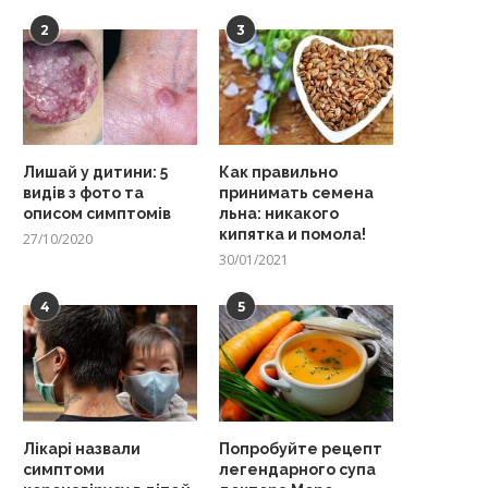
2
3
Лишай у дитини: 5
Как правильно
видів з фото та
принимать семена
описом симптомів
льна: никакого
кипятка и помола!
27/10/2020
30/01/2021
4
5
Лікарі назвали
Попробуйте рецепт
симптоми
легендарного супа