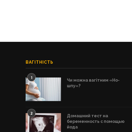
ВАГІТНІСТЬ
1
Чи можна вагітним «Но-
шпу»?
2
Домашний тест на
беременность с помощью
йода