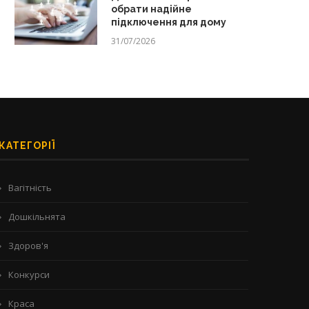
обрати надійне
підключення для дому
31/07/2026
КАТЕГОРІЇ
Вагітність
Дошкільнята
Здоров'я
Конкурси
Краса