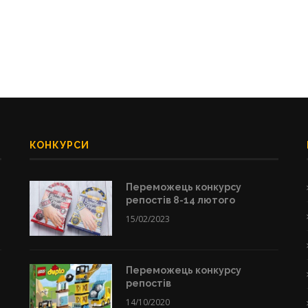
КОНКУРСИ
Переможець конкурсу
репостів 8-14 лютого
15/02/2023
Переможець конкурсу
репостів
14/10/2020