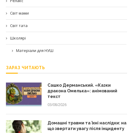
Релакс
Світ мами
Світ тата
Школярі
Матеріали для НУШ
ЗАРАЗ ЧИТАЮТЬ
Сашко Дерманський. «Казки
дракона Омелька»: анімований
текст
03/08/2026
Домашні травми та їхні наслідки: на
що звертати увагу після інциденту