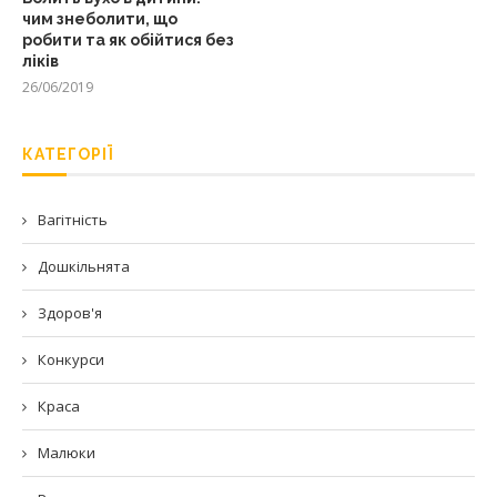
чим знеболити, що
робити та як обійтися без
ліків
26/06/2019
КАТЕГОРІЇ
Вагітність
Дошкільнята
Здоров'я
Конкурси
Краса
Малюки