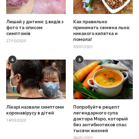
Лишай у дитини: 5 видів з
Как правильно
фото та описом
принимать семена льна:
симптомів
никакого кипятка и
помола!
27/10/2020
30/01/2021
4
5
Лікарі назвали симптоми
Попробуйте рецепт
коронавірусу в дітей
легендарного супа
доктора Моро, который
14/03/2020
без антибиотиков спас
тысячи жизней
08/01/2021