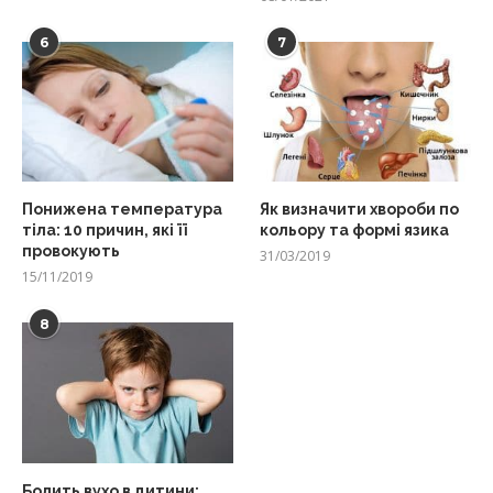
6
7
Понижена температура
Як визначити хвороби по
тіла: 10 причин, які її
кольору та формі язика
провокують
31/03/2019
15/11/2019
8
Болить вухо в дитини: