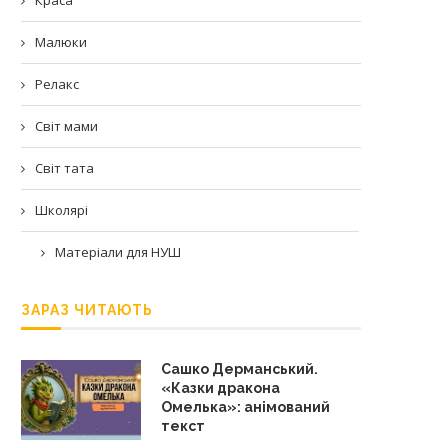
Малюки
Релакс
Світ мами
Світ тата
Школярі
Матеріали для НУШ
ЗАРАЗ ЧИТАЮТЬ
Сашко Дерманський.
«Казки дракона
Омелька»: анімований
текст