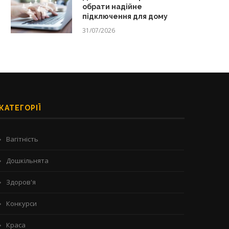
обрати надійне
підключення для дому
31/07/2026
КАТЕГОРІЇ
Вагітність
Дошкільнята
Здоров'я
Конкурси
Краса