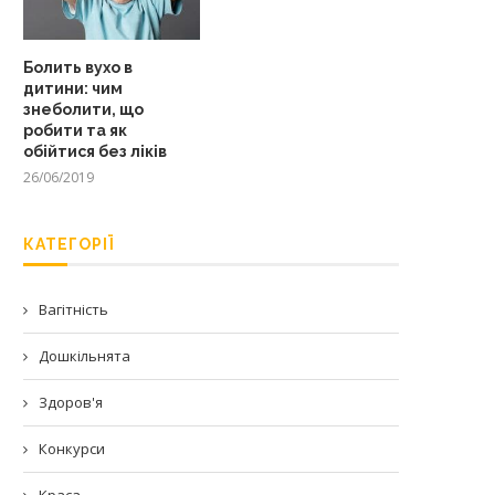
Болить вухо в
дитини: чим
знеболити, що
робити та як
обійтися без ліків
26/06/2019
КАТЕГОРІЇ
Вагітність
Дошкільнята
Здоров'я
Конкурси
Краса