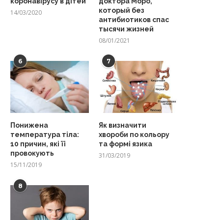
коронавірусу в дітей
доктора Моро,
который без
14/03/2020
антибиотиков спас
тысячи жизней
08/01/2021
6
7
Понижена
Як визначити
температура тіла:
хвороби по кольору
10 причин, які її
та формі язика
провокують
31/03/2019
15/11/2019
8