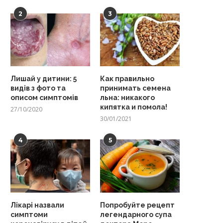
2
3
Лишай у дитини: 5
Как правильно
видів з фото та
принимать семена
описом симптомів
льна: никакого
кипятка и помола!
27/10/2020
30/01/2021
4
5
Лікарі назвали
Попробуйте рецепт
симптоми
легендарного супа