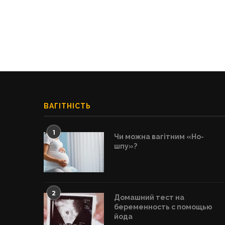
ВАГІТНІСТЬ
1
Чи можна вагітним «Но-
шпу»?
2
Домашний тест на
беременность с помощью
йода