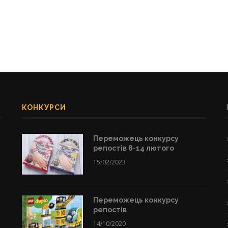
КОНКУРСИ
Переможець конкурсу
репостів 8-14 лютого
15/02/2023
Переможець конкурсу
репостів
14/10/2020