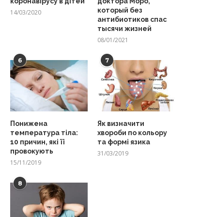
коронавірусу в дітей
доктора Моро,
который без
14/03/2020
антибиотиков спас
тысячи жизней
08/01/2021
6
7
Понижена
Як визначити
температура тіла:
хвороби по кольору
10 причин, які її
та формі язика
провокують
31/03/2019
15/11/2019
8