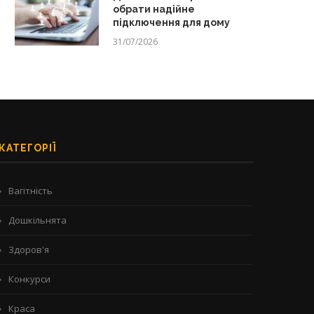
обрати надійне
підключення для дому
31/07/2026
КАТЕГОРІЇ
Вагітність
Дошкільнята
Здоров'я
Конкурси
Краса