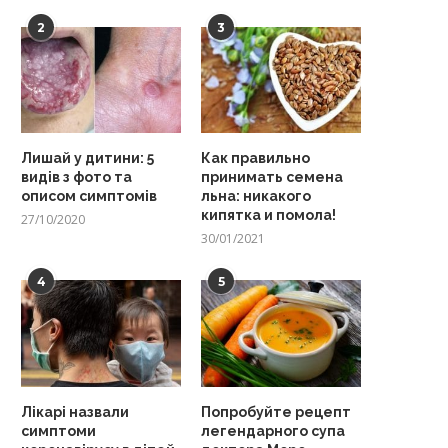
2
3
Лишай у дитини: 5
Как правильно
видів з фото та
принимать семена
описом симптомів
льна: никакого
кипятка и помола!
27/10/2020
30/01/2021
4
5
Лікарі назвали
Попробуйте рецепт
симптоми
легендарного супа