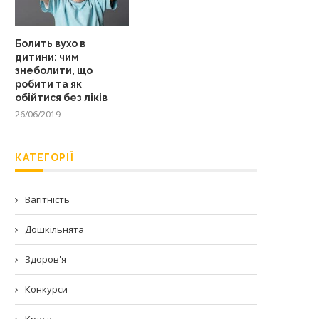
Болить вухо в
дитини: чим
знеболити, що
робити та як
обійтися без ліків
26/06/2019
КАТЕГОРІЇ
Вагітність
Дошкільнята
Здоров'я
Конкурси
Краса