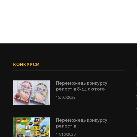
КОНКУРСИ
Переможець конкурсу
репостів 8-14 лютого
15/02/2023
Переможець конкурсу
репостів
14/10/2020