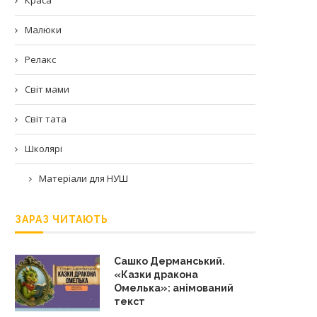
Малюки
Релакс
Світ мами
Світ тата
Школярі
Матеріали для НУШ
ЗАРАЗ ЧИТАЮТЬ
Сашко Дерманський.
«Казки дракона
Омелька»: анімований
текст