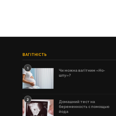
ВАГІТНІСТЬ
1
Чи можна вагітним «Но-
шпу»?
2
Домашний тест на
беременность с помощью
йода