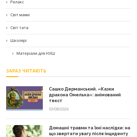
Релакс
Світ мами
Світ тата
Школярі
Матеріали для НУШ
ЗАРАЗ ЧИТАЮТЬ
Сашко Дерманський. «Казки
дракона Омелька»: анімований
текст
03/08/2026
Домашні травми та їхні наслідки: на
що звертати увагу після інциденту