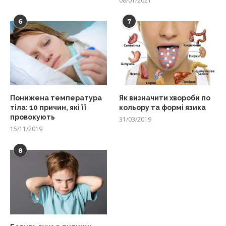
08/01/2021
6
7
Понижена температура
Як визначити хвороби по
тіла: 10 причин, які її
кольору та формі язика
провокують
31/03/2019
15/11/2019
8