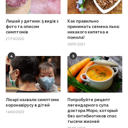
Лишай у дитини: 5 видів з
Как правильно
фото та описом
принимать семена льна:
симптомів
никакого кипятка и
помола!
27/10/2020
30/01/2021
4
5
Лікарі назвали симптоми
Попробуйте рецепт
коронавірусу в дітей
легендарного супа
доктора Моро, который
14/03/2020
без антибиотиков спас
тысячи жизней