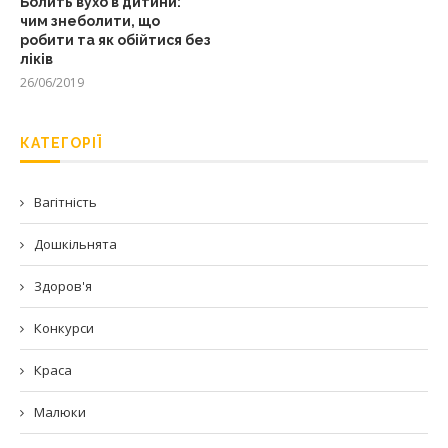
Болить вухо в дитини:
чим знеболити, що
робити та як обійтися без
ліків
26/06/2019
КАТЕГОРІЇ
Вагітність
Дошкільнята
Здоров'я
Конкурси
Краса
Малюки