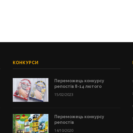
КОНКУРСИ
Переможець конкурсу
репостів 8-14 лютого
15/02/2023
Переможець конкурсу
репостів
14/10/2020