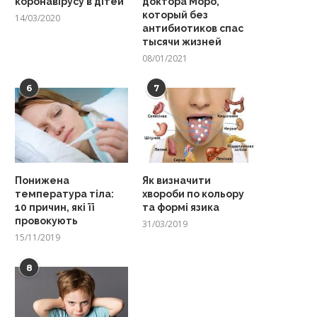
коронавірусу в дітей
доктора Моро,
который без
14/03/2020
антибиотиков спас
тысячи жизней
08/01/2021
6
7
Понижена
Як визначити
температура тіла:
хвороби по кольору
10 причин, які її
та формі язика
провокують
31/03/2019
15/11/2019
8