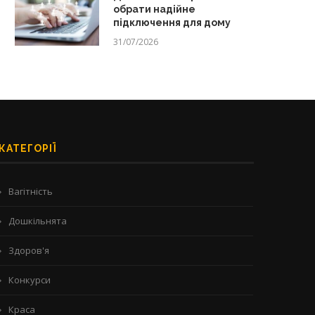
обрати надійне
підключення для дому
31/07/2026
КАТЕГОРІЇ
Вагітність
Дошкільнята
Здоров'я
Конкурси
Краса