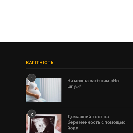
ВАГІТНІСТЬ
1
Чи можна вагітним «Но-
шпу»?
2
Домашний тест на
беременность с помощью
йода