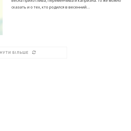
Весна прихотлива, переменчива и капризна. То же можно
сказать и о тех, кто родился в весенний…
НУТИ БІЛЬШЕ