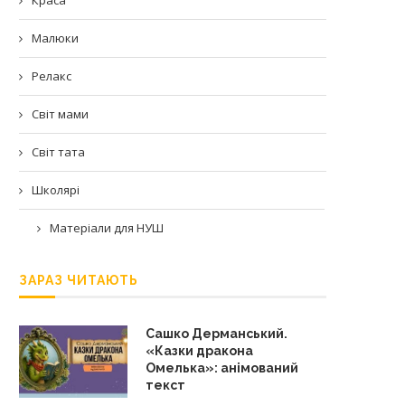
Малюки
Релакс
Світ мами
Світ тата
Школярі
Матеріали для НУШ
ЗАРАЗ ЧИТАЮТЬ
Сашко Дерманський.
«Казки дракона
Омелька»: анімований
текст