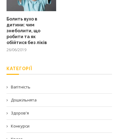
Болить вухо в
дитини: чим
знеболити, що
робити та як
обійтися без ліків
26/06/2019
КАТЕГОРІЇ
Вагітність
Дошкільнята
Здоров'я
Конкурси
Краса