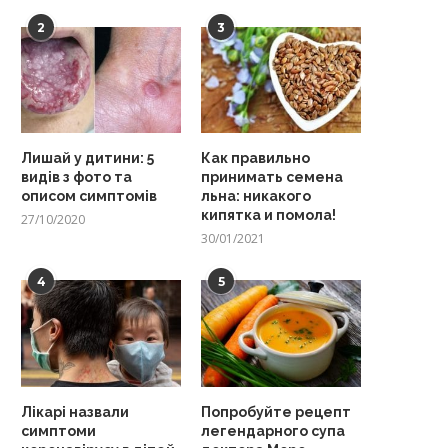
2
3
Лишай у дитини: 5
Как правильно
видів з фото та
принимать семена
описом симптомів
льна: никакого
кипятка и помола!
27/10/2020
30/01/2021
4
5
Лікарі назвали
Попробуйте рецепт
симптоми
легендарного супа