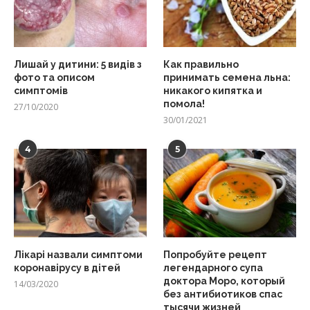
Лишай у дитини: 5 видів з
Как правильно
фото та описом
принимать семена льна:
симптомів
никакого кипятка и
помола!
27/10/2020
30/01/2021
4
5
Лікарі назвали симптоми
Попробуйте рецепт
коронавірусу в дітей
легендарного супа
доктора Моро, который
14/03/2020
без антибиотиков спас
тысячи жизней