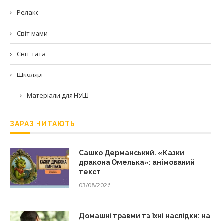
Релакс
Світ мами
Світ тата
Школярі
Матеріали для НУШ
ЗАРАЗ ЧИТАЮТЬ
Сашко Дерманський. «Казки
дракона Омелька»: анімований
текст
03/08/2026
Домашні травми та їхні наслідки: на