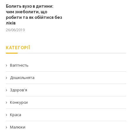
Болить вухо в дитини:
чим знеболити, що
робити та як обійтися без
ліків
26/06/2019
КАТЕГОРІЇ
Вагітність
Дошкільнята
Здоров'я
Конкурси
Краса
Малюки