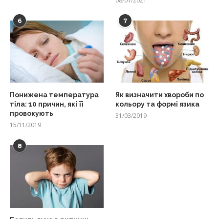
08/01/2021
6
7
Понижена температура
Як визначити хвороби по
тіла: 10 причин, які її
кольору та формі язика
провокують
31/03/2019
15/11/2019
8