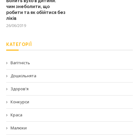
Болить вухо в дитини:
чим знеболити, що
робити та як обійтися без
ліків
26/06/2019
КАТЕГОРІЇ
Вагітність
Дошкільнята
Здоров'я
Конкурси
Краса
Малюки