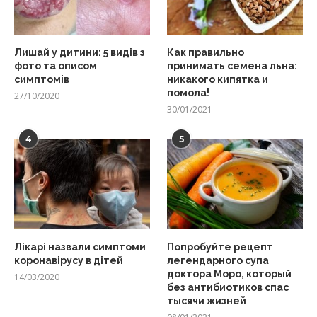
Лишай у дитини: 5 видів з
Как правильно
фото та описом
принимать семена льна:
симптомів
никакого кипятка и
помола!
27/10/2020
30/01/2021
4
5
Лікарі назвали симптоми
Попробуйте рецепт
коронавірусу в дітей
легендарного супа
доктора Моро, который
14/03/2020
без антибиотиков спас
тысячи жизней