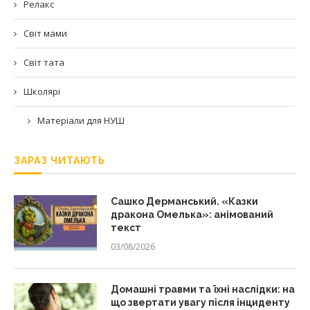
Релакс
Світ мами
Світ тата
Школярі
Матеріали для НУШ
ЗАРАЗ ЧИТАЮТЬ
Сашко Дерманський. «Казки
дракона Омелька»: анімований
текст
03/08/2026
Домашні травми та їхні наслідки: на
що звертати увагу після інциденту