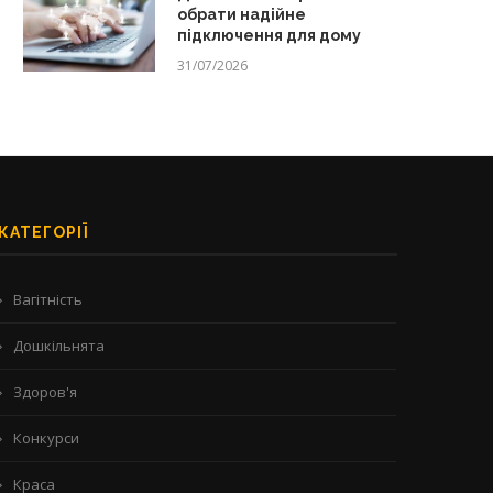
обрати надійне
підключення для дому
31/07/2026
КАТЕГОРІЇ
Вагітність
Дошкільнята
Здоров'я
Конкурси
Краса