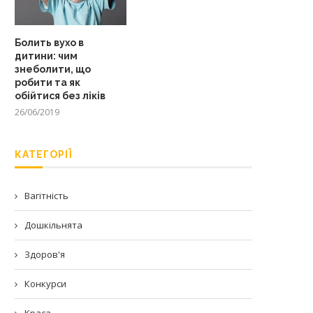
Болить вухо в
дитини: чим
знеболити, що
робити та як
обійтися без ліків
26/06/2019
КАТЕГОРІЇ
Вагітність
Дошкільнята
Здоров'я
Конкурси
Краса