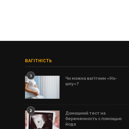
ВАГІТНІСТЬ
1
Чи можна вагітним «Но-
шпу»?
2
Домашний тест на
беременность с помощью
йода