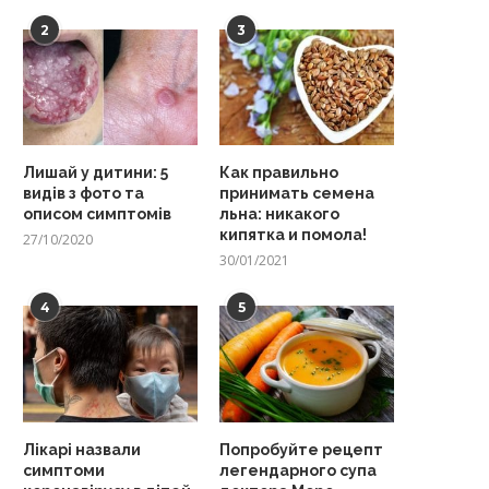
2
3
Лишай у дитини: 5
Как правильно
видів з фото та
принимать семена
описом симптомів
льна: никакого
кипятка и помола!
27/10/2020
30/01/2021
4
5
Лікарі назвали
Попробуйте рецепт
симптоми
легендарного супа