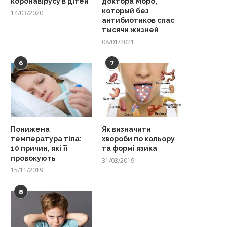
коронавірусу в дітей
доктора Моро,
который без
14/03/2020
антибиотиков спас
тысячи жизней
08/01/2021
6
7
Понижена
Як визначити
температура тіла:
хвороби по кольору
10 причин, які її
та формі язика
провокують
31/03/2019
15/11/2019
8