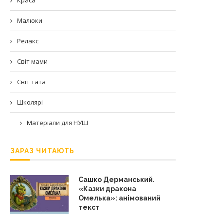
Малюки
Релакс
Світ мами
Світ тата
Школярі
Матеріали для НУШ
ЗАРАЗ ЧИТАЮТЬ
Сашко Дерманський.
«Казки дракона
Омелька»: анімований
текст