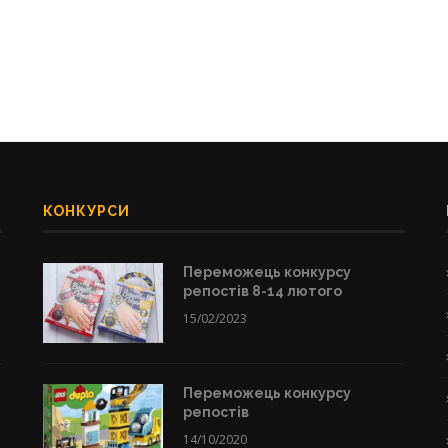
КОНКУРСИ
Переможець конкурсу
репостів 8-14 лютого
15/02/2023
Переможець конкурсу
репостів
14/10/2020