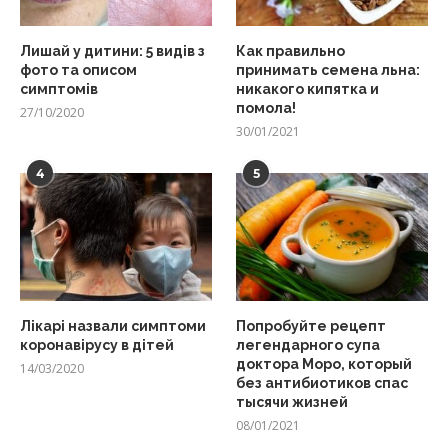
Лишай у дитини: 5 видів з
Как правильно
фото та описом
принимать семена льна:
симптомів
никакого кипятка и
помола!
27/10/2020
30/01/2021
4
5
Лікарі назвали симптоми
Попробуйте рецепт
коронавірусу в дітей
легендарного супа
доктора Моро, который
14/03/2020
без антибиотиков спас
тысячи жизней
08/01/2021