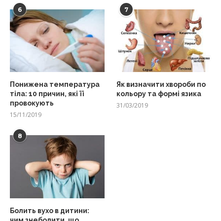
6
7
Понижена температура
Як визначити хвороби по
тіла: 10 причин, які її
кольору та формі язика
провокують
31/03/2019
15/11/2019
8
Болить вухо в дитини:
чим знеболити, що