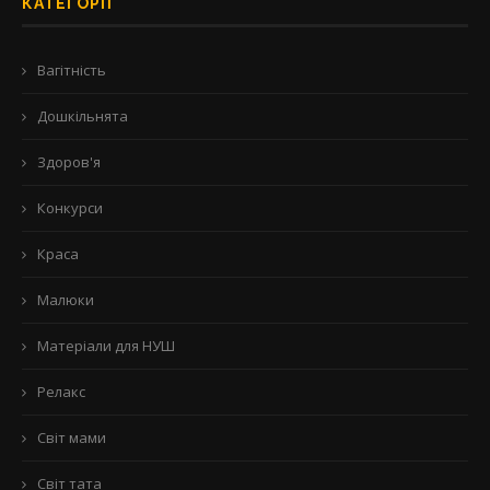
КАТЕГОРІЇ
Вагітність
Дошкільнята
Здоров'я
Конкурси
Краса
Малюки
Матеріали для НУШ
Релакс
Світ мами
Світ тата