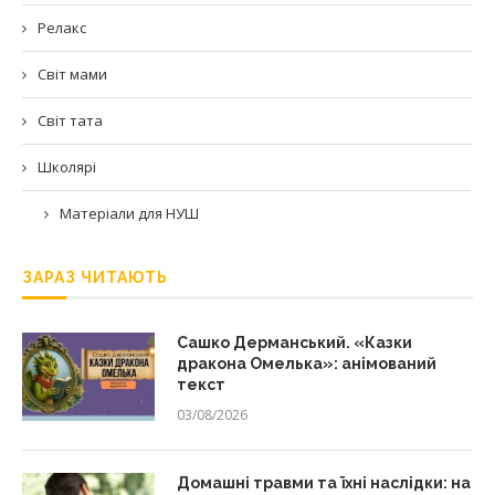
Релакс
Світ мами
Світ тата
Школярі
Матеріали для НУШ
ЗАРАЗ ЧИТАЮТЬ
Сашко Дерманський. «Казки
дракона Омелька»: анімований
текст
03/08/2026
Домашні травми та їхні наслідки: на