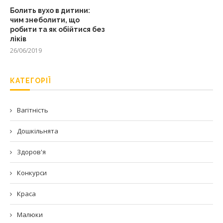
Болить вухо в дитини:
чим знеболити, що
робити та як обійтися без
ліків
26/06/2019
КАТЕГОРІЇ
Вагітність
Дошкільнята
Здоров'я
Конкурси
Краса
Малюки