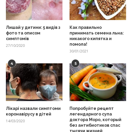
Лишай у дитини: 5 видів з
Как правильно
фото та описом
принимать семена льна:
симптомів
никакого кипятка и
помола!
27/10/2020
30/01/2021
4
5
Лікарі назвали симптоми
Попробуйте рецепт
коронавірусу в дітей
легендарного супа
доктора Моро, который
14/03/2020
без антибиотиков спас
тысячи жизней