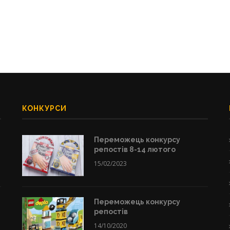
КОНКУРСИ
Переможець конкурсу
репостів 8-14 лютого
15/02/2023
Переможець конкурсу
репостів
14/10/2020