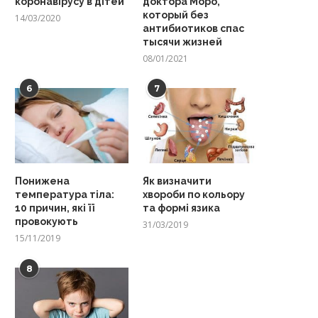
коронавірусу в дітей
доктора Моро,
который без
14/03/2020
антибиотиков спас
тысячи жизней
08/01/2021
6
7
Понижена
Як визначити
температура тіла:
хвороби по кольору
10 причин, які її
та формі язика
провокують
31/03/2019
15/11/2019
8