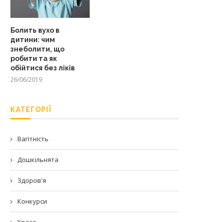
Болить вухо в
дитини: чим
знеболити, що
робити та як
обійтися без ліків
26/06/2019
КАТЕГОРІЇ
Вагітність
Дошкільнята
Здоров'я
Конкурси
Краса