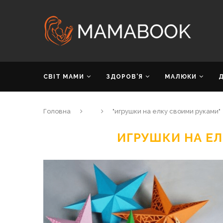
СВІТ МАМИ
ЗДОРОВ’Я
МАЛЮКИ
Головна
"игрушки на елку своими руками"
ИГРУШКИ НА Е