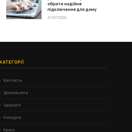
обрати надійне
підключення для дому
31/07/2026
КАТЕГОРІЇ
Вагітність
Дошкільнята
Здоров'я
Конкурси
Краса