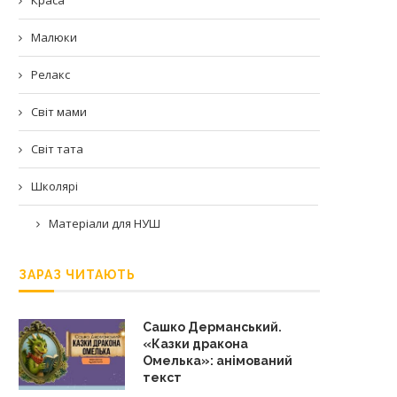
Малюки
Релакс
Світ мами
Світ тата
Школярі
Матеріали для НУШ
ЗАРАЗ ЧИТАЮТЬ
Сашко Дерманський.
«Казки дракона
Омелька»: анімований
текст