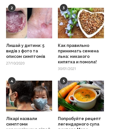
2
3
Лишай у дитини: 5
Как правильно
видів з фото та
принимать семена
описом симптомів
льна: никакого
кипятка и помола!
27/10/2020
30/01/2021
4
5
Лікарі назвали
Попробуйте рецепт
симптоми
легендарного супа