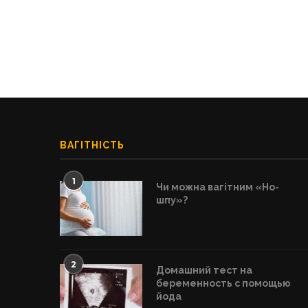
ВАГІТНІСТЬ
1
Чи можна вагітним «Но-
шпу»?
2
Домашний тест на
беременность с помощью
йода