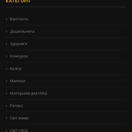
КАТЕГОРІЇ
Вагітність
Дошкільнята
Здоров'я
Конкурси
Краса
Малюки
Матеріали для НУШ
Релакс
Світ мами
Світ тата