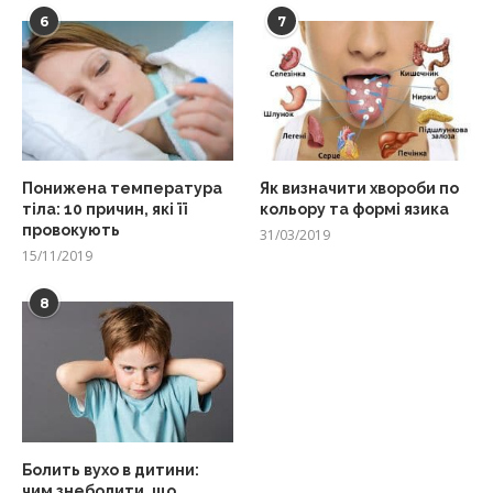
6
7
Понижена температура
Як визначити хвороби по
тіла: 10 причин, які її
кольору та формі язика
провокують
31/03/2019
15/11/2019
8
Болить вухо в дитини:
чим знеболити, що