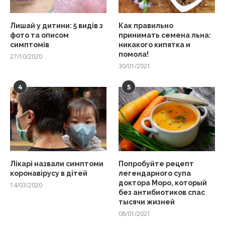
Лишай у дитини: 5 видів з
Как правильно
фото та описом
принимать семена льна:
симптомів
никакого кипятка и
помола!
27/10/2020
30/01/2021
4
5
Лікарі назвали симптоми
Попробуйте рецепт
коронавірусу в дітей
легендарного супа
доктора Моро, который
14/03/2020
без антибиотиков спас
тысячи жизней
08/01/2021