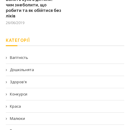
чим знеболити, що
робити та як обійтися без
ліків
26/06/2019
КАТЕГОРІЇ
Вагітність
Дошкільнята
Здоров'я
Конкурси
Краса
Малюки