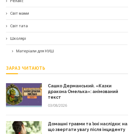
Релакс
Світ мами
Світ тата
Школярі
Матеріали для НУШ
ЗАРАЗ ЧИТАЮТЬ
Сашко Дерманський. «Казки
дракона Омелька»: анімований
текст
03/08/2026
Домашні травми та їхні наслідки: на
що звертати увагу після інциденту