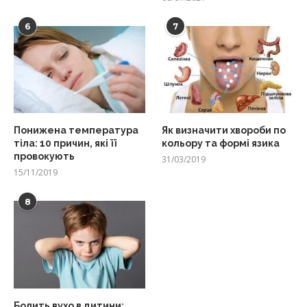
6
7
Понижена температура
Як визначити хвороби по
тіла: 10 причин, які її
кольору та формі язика
провокують
31/03/2019
15/11/2019
8
Болить вухо в дитини: