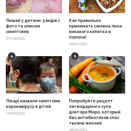
Лишай у дитини: 5 видів з
Как правильно
фото та описом
принимать семена льна:
симптомів
никакого кипятка и
помола!
27/10/2020
30/01/2021
4
5
Лікарі назвали симптоми
Попробуйте рецепт
коронавірусу в дітей
легендарного супа
доктора Моро, который
14/03/2020
без антибиотиков спас
тысячи жизней
08/01/2021