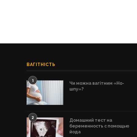
ВАГІТНІСТЬ
1
Чи можна вагітним «Но-
шпу»?
2
Домашний тест на
беременность с помощью
йода