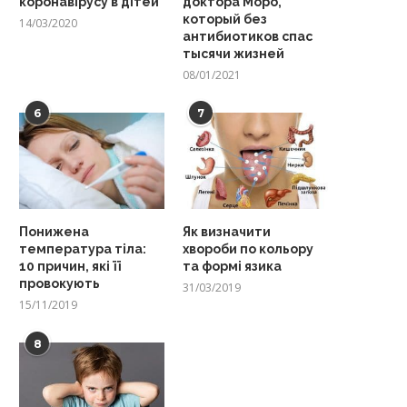
коронавірусу в дітей
доктора Моро,
который без
14/03/2020
антибиотиков спас
тысячи жизней
08/01/2021
6
7
Понижена
Як визначити
температура тіла:
хвороби по кольору
10 причин, які її
та формі язика
провокують
31/03/2019
15/11/2019
8