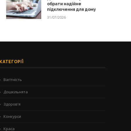
обрати надійне
підключення для дому
31/07/2026
КАТЕГОРІЇ
Вагітність
Дошкільнята
Здоров'я
Конкурси
Краса