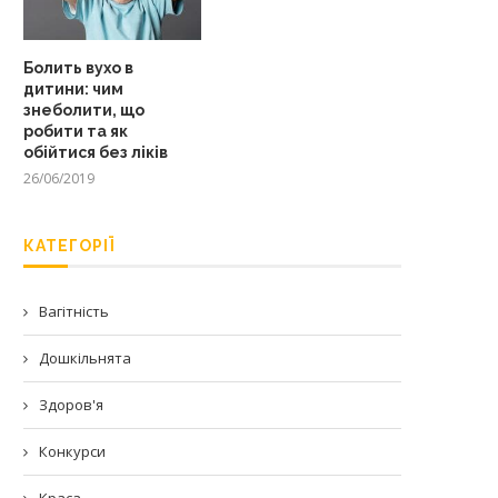
Болить вухо в
дитини: чим
знеболити, що
робити та як
обійтися без ліків
26/06/2019
КАТЕГОРІЇ
Вагітність
Дошкільнята
Здоров'я
Конкурси
Краса