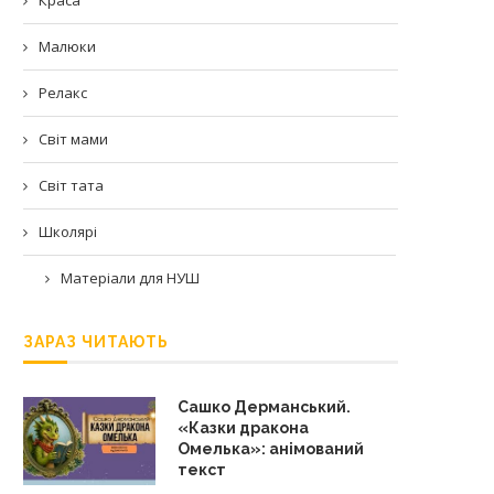
Малюки
Релакс
Світ мами
Світ тата
Школярі
Матеріали для НУШ
ЗАРАЗ ЧИТАЮТЬ
Сашко Дерманський.
«Казки дракона
Омелька»: анімований
текст