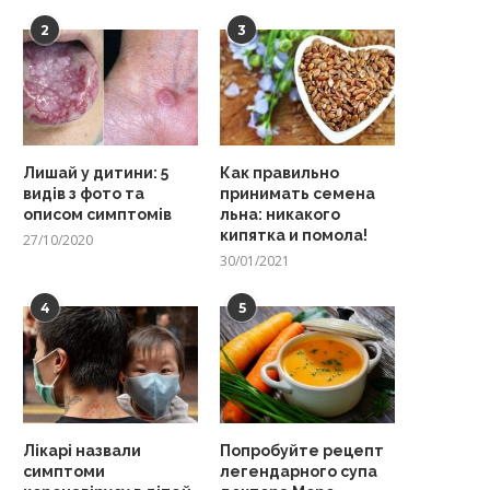
2
3
Лишай у дитини: 5
Как правильно
видів з фото та
принимать семена
описом симптомів
льна: никакого
кипятка и помола!
27/10/2020
30/01/2021
4
5
Лікарі назвали
Попробуйте рецепт
симптоми
легендарного супа