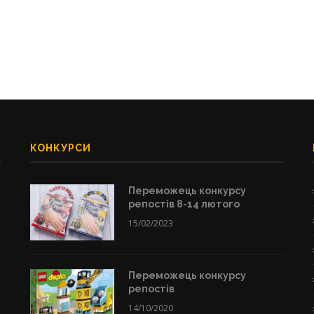
КОНКУРСИ
Переможець конкурсу
репостів 8-14 лютого
15/02/2023
Переможець конкурсу
репостів
14/10/2020