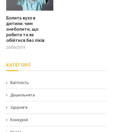
Болить вухо в
дитини: чим
знеболити, що
робити та як
обійтися без ліків
26/06/2019
КАТЕГОРІЇ
Вагітність
Дошкільнята
Здоров'я
Конкурси
Краса