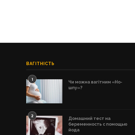
ВАГІТНІСТЬ
1
Чи можна вагітним «Но-
шпу»?
2
Домашний тест на
беременность с помощью
йода