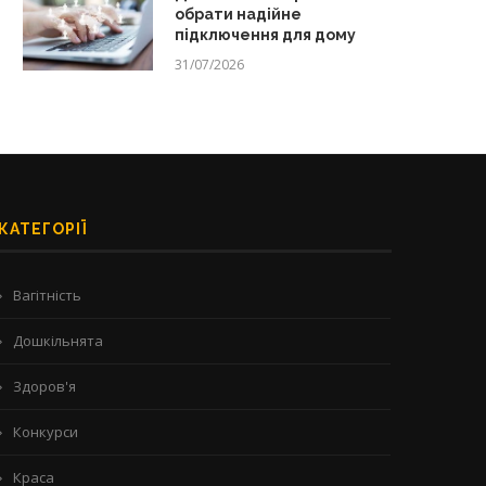
обрати надійне
підключення для дому
31/07/2026
КАТЕГОРІЇ
Вагітність
Дошкільнята
Здоров'я
Конкурси
Краса