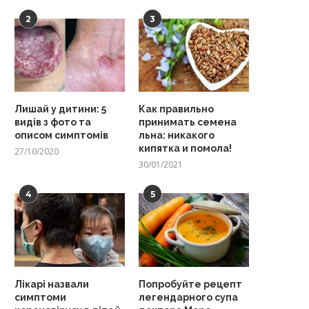
2
3
Лишай у дитини: 5
Как правильно
видів з фото та
принимать семена
описом симптомів
льна: никакого
кипятка и помола!
27/10/2020
30/01/2021
4
5
Лікарі назвали
Попробуйте рецепт
симптоми
легендарного супа