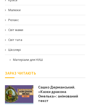
Малюки
Релакс
Світ мами
Світ тата
Школярі
Матеріали для НУШ
ЗАРАЗ ЧИТАЮТЬ
Сашко Дерманський.
«Казки дракона
Омелька»: анімований
текст