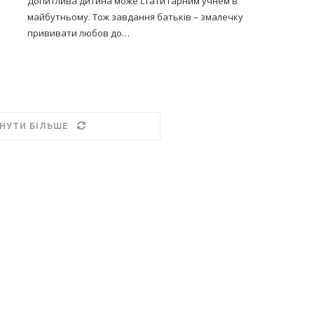
Допитлива дитина може стати гарним учнем в
майбутньому. Тож завдання батьків – змалечку
прививати любов до…
НУТИ БІЛЬШЕ