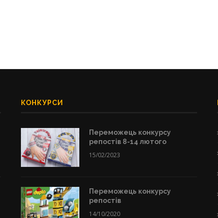
КОНКУРСИ
Переможець конкурсу
репостів 8-14 лютого
15/02/2023
Переможець конкурсу
репостів
14/10/2020