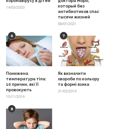
коронавірусу в дітей
доктора Моро,
который без
14/03/2020
антибиотиков спас
тысячи жизней
08/01/2021
6
7
Понижена
Як визначити
температура тіла:
хвороби по кольору
10 причин, які її
та формі язика
провокують
31/03/2019
15/11/2019
8