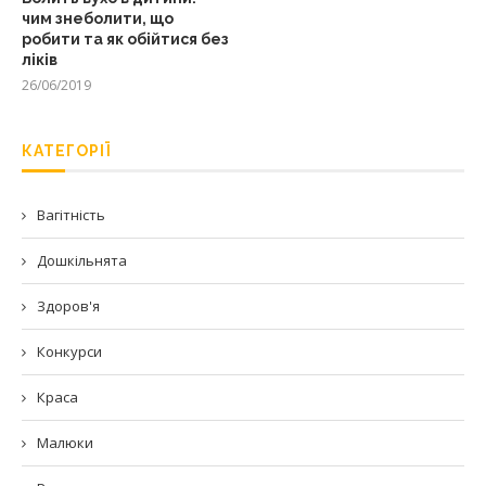
чим знеболити, що
робити та як обійтися без
ліків
26/06/2019
КАТЕГОРІЇ
Вагітність
Дошкільнята
Здоров'я
Конкурси
Краса
Малюки