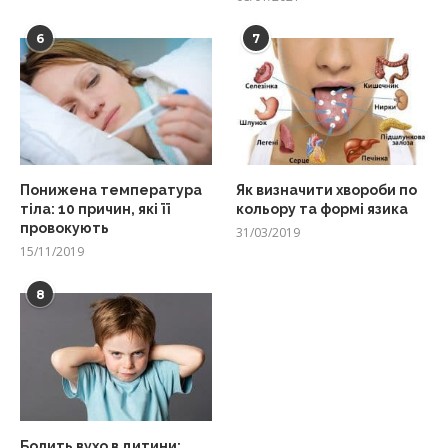
6
7
Понижена температура
Як визначити хвороби по
тіла: 10 причин, які її
кольору та формі язика
провокують
31/03/2019
15/11/2019
8
Болить вухо в дитини: