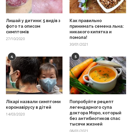
Лишай у дитини: 5 видів з
Как правильно
фото та описом
принимать семена льна:
симптомів
никакого кипятка и
помола!
27/10/2020
30/01/2021
4
5
Лікарі назвали симптоми
Попробуйте рецепт
коронавірусу в дітей
легендарного супа
доктора Моро, который
14/03/2020
без антибиотиков спас
тысячи жизней
08/01/2021