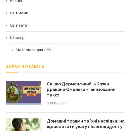
Релакс
Світ мами
Світ тата
Школярі
Матеріали для НУШ
ЗАРАЗ ЧИТАЮТЬ
Сашко Дерманський. «Казки
дракона Омелька»: анімований
текст
03/08/2026
Домашні травми та їхні наслідки: на
що звертати увагу після інциденту