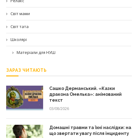
Релакс
Світ мами
Світ тата
Школярі
Матеріали для НУШ
ЗАРАЗ ЧИТАЮТЬ
Сашко Дерманський. «Казки
дракона Омелька»: анімований
текст
03/08/2026
Домашні травми та їхні наслідки: на
що звертати увагу після інциденту