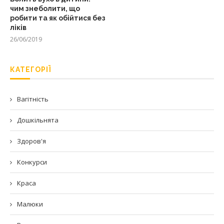
чим знеболити, що
робити та як обійтися без
ліків
26/06/2019
КАТЕГОРІЇ
Вагітність
Дошкільнята
Здоров'я
Конкурси
Краса
Малюки