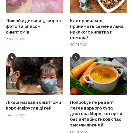
Лишай у дитини: 5 видів з
Как правильно
фото та описом
принимать семена льна:
симптомів
никакого кипятка и
помола!
27/10/2020
30/01/2021
4
5
Лікарі назвали симптоми
Попробуйте рецепт
коронавірусу в дітей
легендарного супа
доктора Моро, который
14/03/2020
без антибиотиков спас
тысячи жизней
08/01/2021