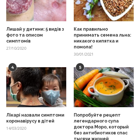
Лишай у дитини: 5 видів з
Как правильно
фото та описом
принимать семена льна:
симптомів
никакого кипятка и
помола!
27/10/2020
30/01/2021
4
5
Лікарі назвали симптоми
Попробуйте рецепт
коронавірусу в дітей
легендарного супа
доктора Моро, который
14/03/2020
без антибиотиков спас
тысячи жизней