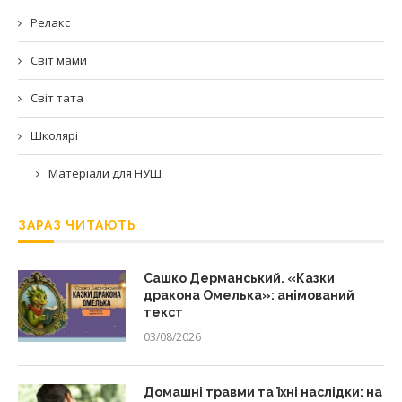
Релакс
Світ мами
Світ тата
Школярі
Матеріали для НУШ
ЗАРАЗ ЧИТАЮТЬ
Сашко Дерманський. «Казки
дракона Омелька»: анімований
текст
03/08/2026
Домашні травми та їхні наслідки: на