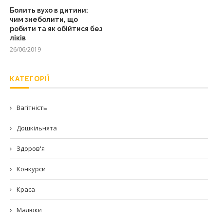
Болить вухо в дитини:
чим знеболити, що
робити та як обійтися без
ліків
26/06/2019
КАТЕГОРІЇ
Вагітність
Дошкільнята
Здоров'я
Конкурси
Краса
Малюки